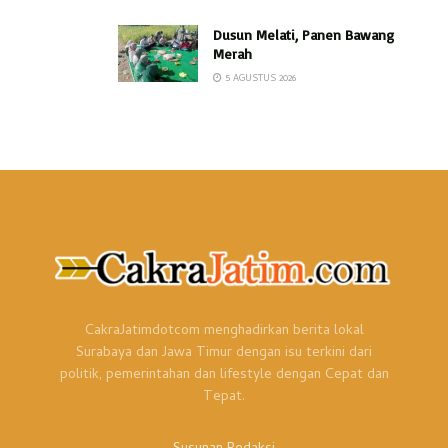
Dusun Melati, Panen Bawang
Merah
5 AGUSTUS 2026
CakraJatimdotcom menghadirkan berita lokal
Surabaya dan Jawa Timur dengan isu terkini dari
politik, pemerintahan dan lifestyle dengan Cepat dan
Tepat.