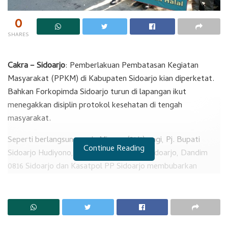
0
SHARES
Cakra – Sidoarjo
: Pemberlakuan Pembatasan Kegiatan
Masyarakat (PPKM) di Kabupaten Sidoarjo kian diperketat.
Bahkan Forkopimda Sidoarjo turun di lapangan ikut
menegakkan disiplin protokol kesehatan di tengah
masyarakat.
Seperti berlangsung pada Minggu (31/1) pagi, Pj. Bupati
Continue Reading
Sidoarjo Hudiyono, bersama Kapolresta Sidoarjo, Dandim
0816 Sidoarjo dan Kasatpol PP Sidoarjo membubarkan
kerumunan orang di kawasan padat Pedagang Kaki Lima
(PKL) Gading Fajar dan Bundaran Taman Pinang Indah
Sidoarjo.