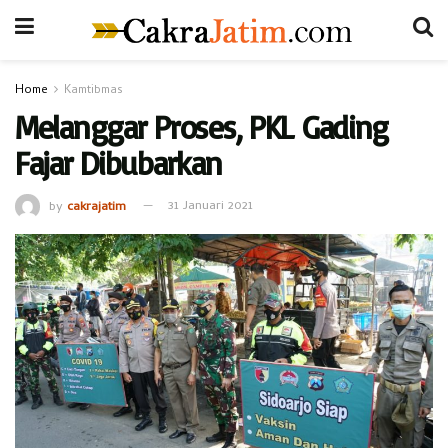
Home
Kamtibmas
Melanggar Proses, PKL Gading
Fajar Dibubarkan
by
cakrajatim
31 Januari 2021