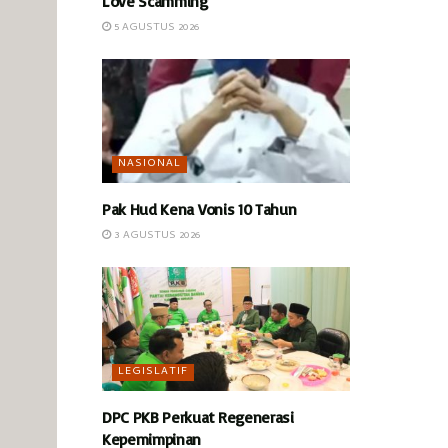
Love Scamming
5 AGUSTUS 2026
NASIONAL
Pak Hud Kena Vonis 10 Tahun
3 AGUSTUS 2026
LEGISLATIF
DPC PKB Perkuat Regenerasi
Kepemimpinan