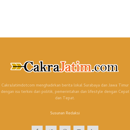
CakraJatimdotcom menghadirkan berita lokal Surabaya dan Jawa Timur
dengan isu terkini dari politik, pemerintahan dan lifestyle dengan Cepat
dan Tepat.
Susunan Redaksi