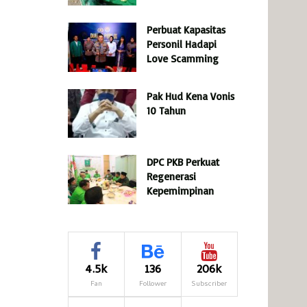
Perbuat Kapasitas
Personil Hadapi
Love Scamming
Pak Hud Kena Vonis
10 Tahun
DPC PKB Perkuat
Regenerasi
Kepemimpinan
4.5k
136
206k
Fan
Follower
Subscriber