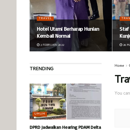
TRAVEL
TRA
Hotel Utami Berharap Hunian
Staf
Kembali Normal
Kunj
2 FEBRUARI 2022
26 M
Home
TRENDING
Tra
You can
UMUM
DPRD Jadwalkan Hearing PDAM Delta