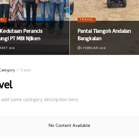
VEL
TRAVEL
 Kedutaan Perancis
Pantai Tlangoh Andalan
ungi PT MBI Njiken
Bangkalan
ARET 2021
1 FEBRUARI 2021
Category
Travel
vel
 add some category description here.
No Content Available