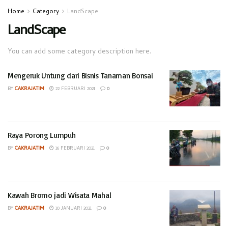
Home
Category
LandScape
LandScape
You can add some category description here.
Mengeruk Untung dari Bisnis Tanaman Bonsai
BY
CAKRAJATIM
22 FEBRUARI 2021
0
Raya Porong Lumpuh
BY
CAKRAJATIM
16 FEBRUARI 2021
0
Kawah Bromo jadi Wisata Mahal
BY
CAKRAJATIM
10 JANUARI 2021
0