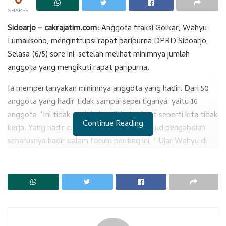
0
SHARES
Sidoarjo – cakrajatim.com:
Anggota fraksi Golkar, Wahyu
Lumaksono, mengintrupsi rapat paripurna DPRD Sidoarjo,
Selasa (6/5) sore ini, setelah melihat minimnya jumlah
anggota yang mengikuti rapat paripurna.
Ia mempertanyakan minimnya anggota yang hadir. Dari 50
anggota yang hadir tidak sampai sepertiganya, yaitu 16
anggota. ‘Ini tidak enak kalau dilihat rakyat seperti kita tidak
Continue Reading
kerja. Yang hadir cuma sedikit. Sebagai wujud pengabdian
seharusnya hadir dalam forum penting ini, ” Ujar Wahyu di
depan pimpinan rapat dan Bupati Subandi yang hadir dalam
rapat ini.
RELATED POSTS
Perbuat Kapasitas Personil Hadapi Love Scamming