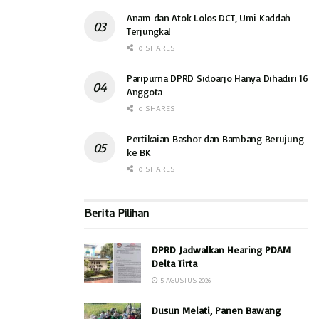
Anam dan Atok Lolos DCT, Umi Kaddah
Terjungkal
0 SHARES
Paripurna DPRD Sidoarjo Hanya Dihadiri 16
Anggota
0 SHARES
Pertikaian Bashor dan Bambang Berujung
ke BK
0 SHARES
Berita Pilihan
DPRD Jadwalkan Hearing PDAM
Delta Tirta
5 AGUSTUS 2026
Dusun Melati, Panen Bawang