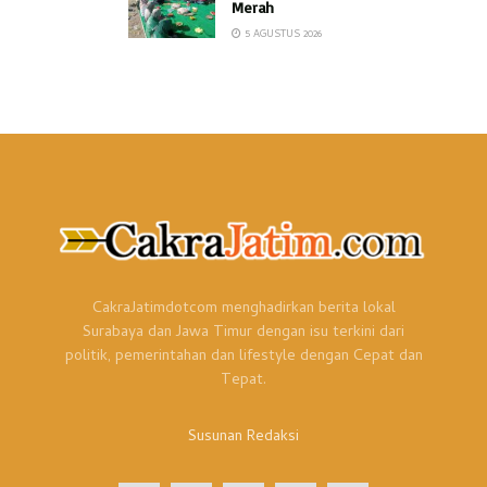
Merah
5 AGUSTUS 2026
CakraJatimdotcom menghadirkan berita lokal
Surabaya dan Jawa Timur dengan isu terkini dari
politik, pemerintahan dan lifestyle dengan Cepat dan
Tepat.
Susunan Redaksi