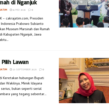
inah di Nganjuk
JATIM
16 MEI 2026
0
 – cakrajatim.com, Presiden
 Indonesia Prabowo Subianto
kan Museum Marsinah dan Rumah
di Kabupaten Nganjuk, Jawa
btu...
 Pilih Lawan
JATIM
23 SEPTEMBER 2025
0
di Keretakan hubungan Bupati
dan Wakilnya, Mimik Idayana
 serius, bukan seperti serial
mbara yang tegang sebentar...