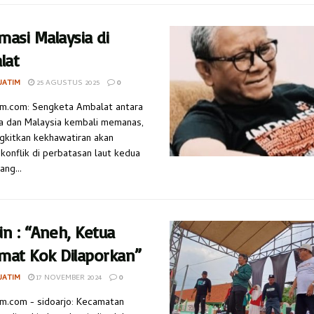
masi Malaysia di
lat
JATIM
25 AGUSTUS 2025
0
atim.com: Sengketa Ambalat antara
a dan Malaysia kembali memanas,
kitkan kekhawatiran akan
 konflik di perbatasan laut kedua
ang...
in : “Aneh, Ketua
mat Kok Dilaporkan”
JATIM
17 NOVEMBER 2024
0
im.com - sidoarjo: Kecamatan