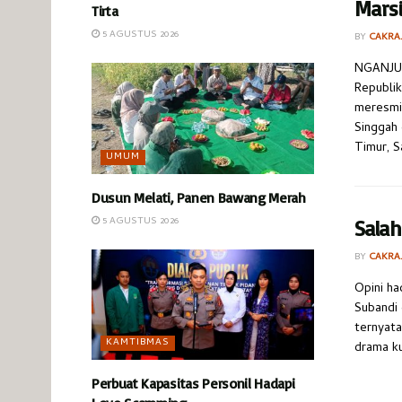
Mars
Tirta
5 AGUSTUS 2026
BY
CAKRA
NGANJUK
Republik
meresmi
Singgah 
Timur, Sa
UMUM
Dusun Melati, Panen Bawang Merah
5 AGUSTUS 2026
Salah
BY
CAKRA
Opini ha
Subandi 
ternyata
KAMTIBMAS
drama ku
Perbuat Kapasitas Personil Hadapi