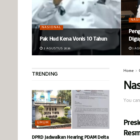
NAS
NASIONAL
Peng
Pak Hud Kena Vonis 10 Tahun
Digu
3 AGUSTUS 2026
1 AG
Home
TRENDING
Nas
You can
Pres
UMUM
Resm
DPRD Jadwalkan Hearing PDAM Delta