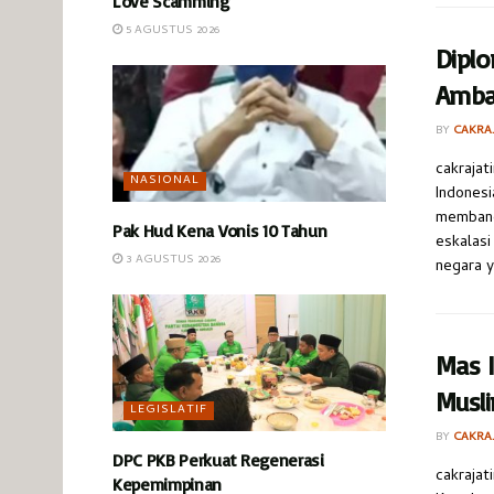
Love Scamming
5 AGUSTUS 2026
Diplo
Amba
BY
CAKRA
‎‎cakraj
NASIONAL
Indonesi
membang
Pak Hud Kena Vonis 10 Tahun
eskalasi
3 AGUSTUS 2026
negara y
Mas I
Musli
LEGISLATIF
BY
CAKRA
DPC PKB Perkuat Regenerasi
cakrajat
Kepemimpinan