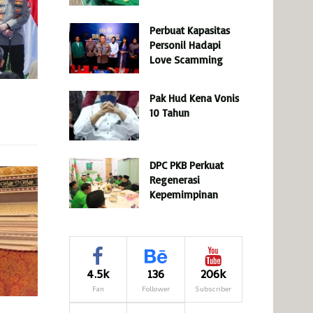
Perbuat Kapasitas
Personil Hadapi
Love Scamming
Pak Hud Kena Vonis
10 Tahun
DPC PKB Perkuat
Regenerasi
Kepemimpinan
4.5k
136
206k
Fan
Follower
Subscriber