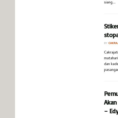
siang....
Stike
stopa
BY
CAKRA
Cakrajat
matahari
dan kad
pasangan
Pemu
Akan
– Ed