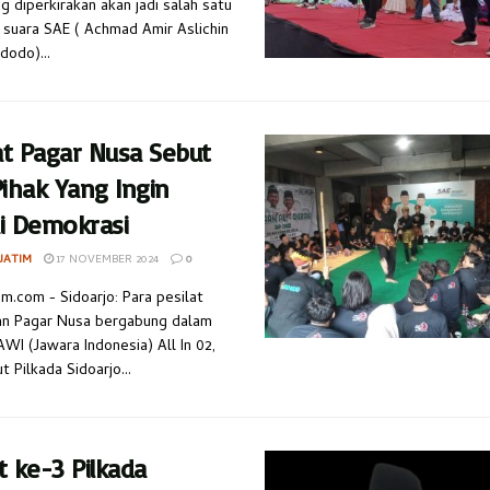
 diperkirakan akan jadi salah satu
suara SAE ( Achmad Amir Aslichin
dodo)...
at Pagar Nusa Sebut
ihak Yang Ingin
i Demokrasi
JATIM
17 NOVEMBER 2024
0
im.com - Sidoarjo: Para pesilat
an Pagar Nusa bergabung dalam
WI (Jawara Indonesia) All In 02,
 Pilkada Sidoarjo...
 ke-3 Pilkada