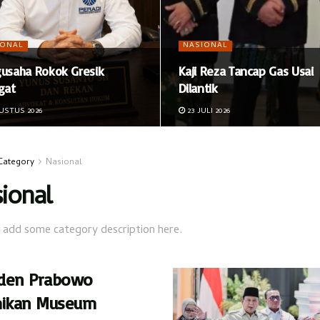
IONAL
NASIONAL
usaha Rokok Gresik
Kaji Reza Tancap Gas Usai
gat
Dilantik
USTUS 2026
23 JULI 2026
Category
Nasional
ional
 add some category description here.
iden Prabowo
ikan Museum