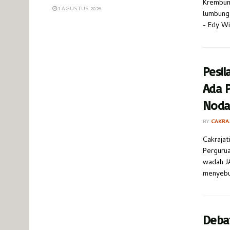
Krembung
1 AGUSTUS 2026
lumbung 
- Edy Wi
Pesil
Ada P
Noda
BY
CAKRA
Cakrajat
Perguru
wadah JA
menyebut
Debat