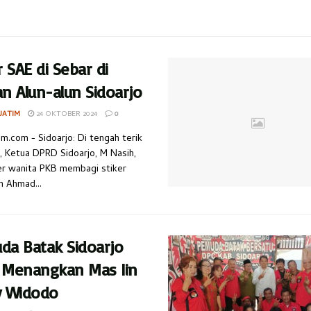
r SAE di Sebar di
n Alun-alun Sidoarjo
JATIM
24 OKTOBER 2024
0
im.com - Sidoarjo: Di tengah terik
, Ketua DPRD Sidoarjo, M Nasih,
er wanita PKB membagi stiker
 Ahmad...
da Batak Sidoarjo
 Menangkan Mas Iin
y Widodo