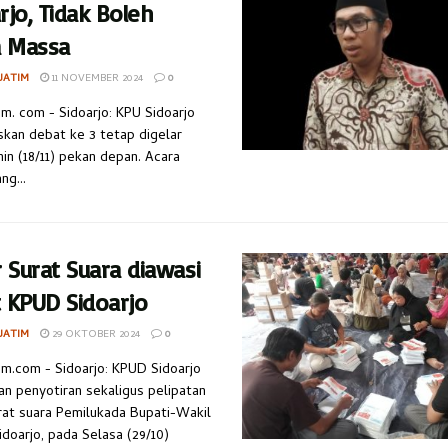
rjo, Tidak Boleh
 Massa
JATIM
11 NOVEMBER 2024
0
im. com - Sidoarjo: KPU Sidoarjo
kan debat ke 3 tetap digelar
in (18/11) pekan depan. Acara
ng...
r Surat Suara diawasi
 KPUD Sidoarjo
JATIM
29 OKTOBER 2024
0
im.com - Sidoarjo: KPUD Sidoarjo
n penyotiran sekaligus pelipatan
rat suara Pemilukada Bupati-Wakil
idoarjo, pada Selasa (29/10)