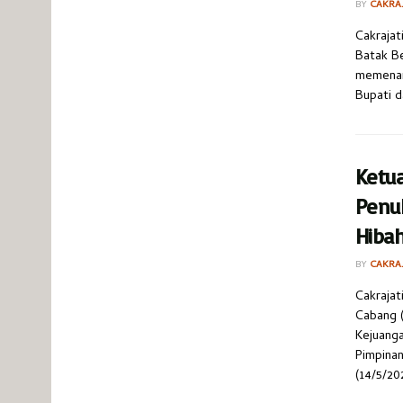
BY
CAKRA
Cakrajat
Batak Be
memenan
Bupati d
Ketu
Penu
Hiba
BY
CAKRA
Cakrajat
Cabang 
Kejuanga
Pimpinan
(14/5/20