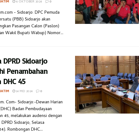
JATIM
6 OKTOBER 2024
0
im.com - Sidoarjo: DPC Pemuda
rsatu (PBB) Sidoarjo akan
gkan Pasangan Calon (Paslon)
an Wakil Bupati Wabup) Nomor...
a DPRD Sidoarjo
hi Penambahan
h DHC 45
JATIM
14 MEI 2024
0
im. Com- Sidoarjo:-Dewan Harian
(DHC) Badan Pembudayaan
n 45, melakukan audensi dengan
 DPRD Sidoarjo, Selasa
24). Rombongan DHC...