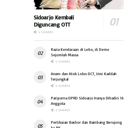
Sidoarjo Kembali
Diguncang OTT
0 SHARES
Razia Kendaraan di Lebo, di Demo
Sejumlah Massa
0 SHARES
Anam dan Atok Lolos DCT, Umi Kaddah
Terjungkal
0 SHARES
Paripurna DPRD Sidoarjo Hanya Dihadiri 16
Anggota
0 SHARES
Pertikaian Bashor dan Bambang Berujung
ke BK