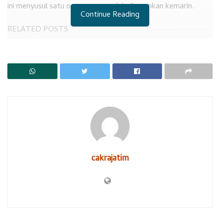
ini menyusul satu orang yang sudah diamankan kemarin.
Continue Reading
RELATED POSTS
Perbuat Kapasitas Personil Hadapi Love Scamming
PDAM Sidoarjo Melakukan Pembiaran Terhadap Pelaku Dugaan
Narkotika
Menurut sumber cakrajatim, yang ditangkap kemarin adalah
Sh, yang merupakan ketua Cabang olahraga Sidoarjo. Oknum
ini mantan kepala desa di Buduran di periode lalu.
OTT ini berkaitan dengan proses rekrutmen perangkat desa
cakrajatim
setempat, yang disinyalir berbau suap menyuap hingga
ratusan juta rupiah.
Tidak hanya itu, menurut sumber terpercaya, operasi
tangkap tangan ini, merupakan pengembangan dari