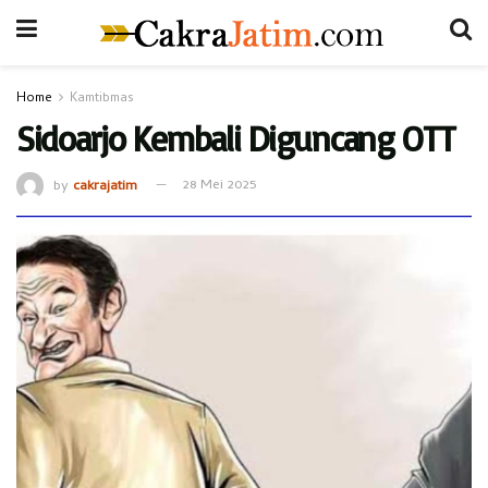
Home
Kamtibmas
Sidoarjo Kembali Diguncang OTT
by
cakrajatim
28 Mei 2025