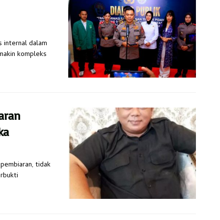
s internal dalam
emakin kompleks
aran
ka
 pembiaran, tidak
rbukti