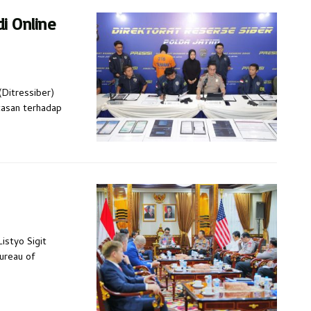
i Online
(Ditressiber)
tasan terhadap
Listyo Sigit
ureau of