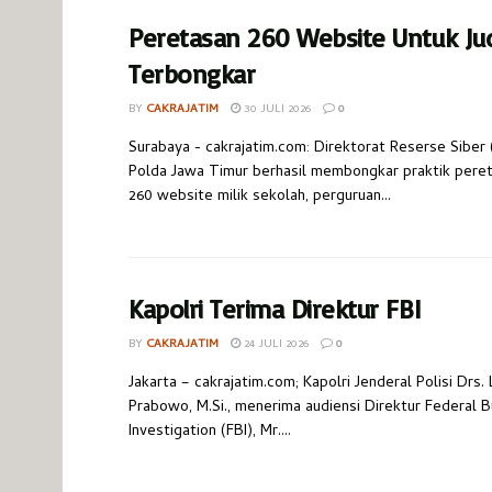
Peretasan 260 Website Untuk Jud
Terbongkar
BY
CAKRAJATIM
30 JULI 2026
0
Surabaya - cakrajatim.com: Direktorat Reserse Siber 
Polda Jawa Timur berhasil membongkar praktik pere
260 website milik sekolah, perguruan...
Kapolri Terima Direktur FBI
BY
CAKRAJATIM
24 JULI 2026
0
Jakarta – cakrajatim.com; Kapolri Jenderal Polisi Drs. 
Prabowo, M.Si., menerima audiensi Direktur Federal B
Investigation (FBI), Mr....