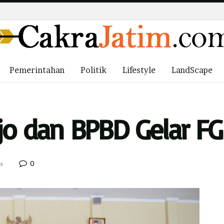
Pemerintahan
Politik
Lifestyle
LandScape
rjo dan BPBD Gelar F
0
s