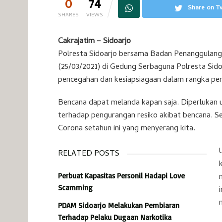
0
74
Share on Tw
SHARES
VIEWS
Cakrajatim – Sidoarjo
Polresta Sidoarjo bersama Badan Penanggulan
(25/03/2021) di Gedung Serbaguna Polresta Sid
pencegahan dan kesiapsiagaan dalam rangka pen
Bencana dapat melanda kapan saja. Diperlukan u
terhadap pengurangan resiko akibat bencana. S
Corona setahun ini yang menyerang kita.
RELATED POSTS
Perbuat Kapasitas Personil Hadapi Love
Scamming
PDAM Sidoarjo Melakukan Pembiaran
Terhadap Pelaku Dugaan Narkotika