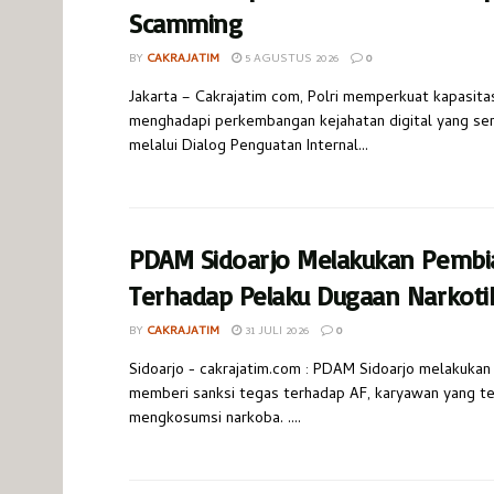
Scamming
BY
CAKRAJATIM
5 AGUSTUS 2026
0
Jakarta – Cakrajatim com, Polri memperkuat kapasita
menghadapi perkembangan kejahatan digital yang s
melalui Dialog Penguatan Internal...
PDAM Sidoarjo Melakukan Pembi
Terhadap Pelaku Dugaan Narkoti
BY
CAKRAJATIM
31 JULI 2026
0
Sidoarjo - cakrajatim.com : PDAM Sidoarjo melakukan
memberi sanksi tegas terhadap AF, karyawan yang te
mengkosumsi narkoba. ....