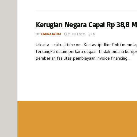
Kerugian Negara Capai Rp 38,8 Mi
BY
CAKRAJATIM
21 JULI 2026
0
Jakarta - cakrajatim.com: Kortastipidkor Polri menet
tersangka dalam perkara dugaan tindak pidana korups
pemberian fasilitas pembiayaan invoice financing...