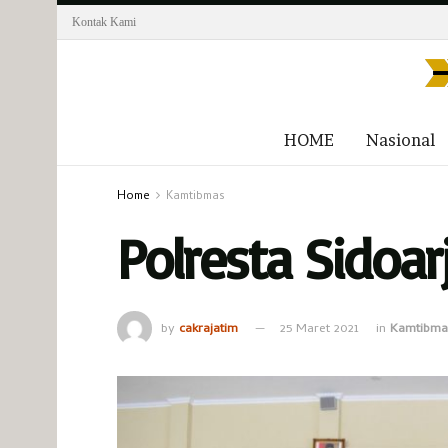
Kontak Kami
HOME
Nasional
Home
Kamtibmas
Polresta Sidoa
by
cakrajatim
25 Maret 2021
in
Kamtibma