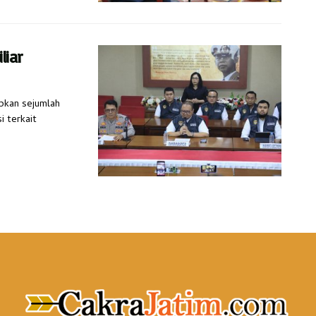
liar
apkan sejumlah
i terkait