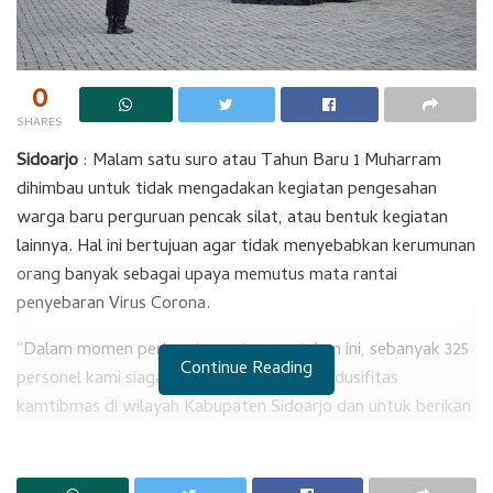
0
SHARES
Sidoarjo
: Malam satu suro atau Tahun Baru 1 Muharram
dihimbau untuk tidak mengadakan kegiatan pengesahan
warga baru perguruan pencak silat, atau bentuk kegiatan
lainnya. Hal ini bertujuan agar tidak menyebabkan kerumunan
orang banyak sebagai upaya memutus mata rantai
penyebaran Virus Corona.
“Dalam momen peringatan satu suro tahun ini, sebanyak 325
Continue Reading
personel kami siagakan, guna menjaga kondusifitas
kamtibmas di wilayah Kabupaten Sidoarjo dan untuk berikan
rasa aman serta nyaman masyarakat,” ujar Kapolresta
Sidoarjo Kombes Pol. Kusumo Wahyu Bintoro, usai pimpin