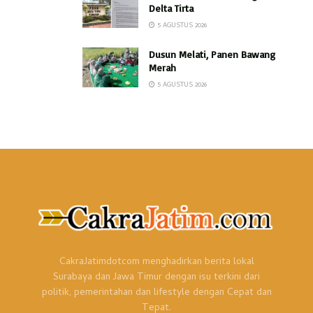
Delta Tirta
5 AGUSTUS 2026
Dusun Melati, Panen Bawang
Merah
5 AGUSTUS 2026
CakraJatimdotcom menghadirkan berita lokal
Surabaya dan Jawa Timur dengan isu terkini dari
politik, pemerintahan dan lifestyle dengan Cepat dan
Tepat.