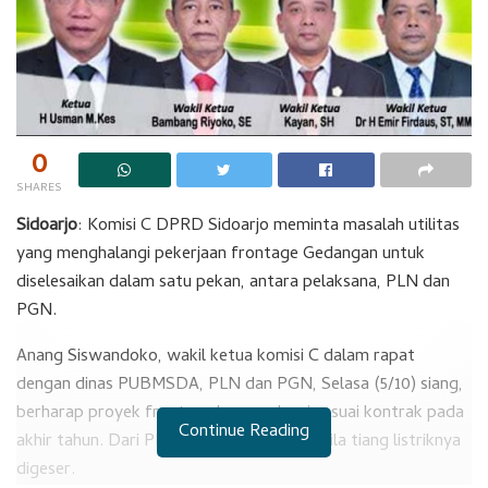
0
SHARES
Sidoarjo
: Komisi C DPRD Sidoarjo meminta masalah utilitas
yang menghalangi pekerjaan frontage Gedangan untuk
diselesaikan dalam satu pekan, antara pelaksana, PLN dan
PGN.
Anang Siswandoko, wakil ketua komisi C dalam rapat
dengan dinas PUBMSDA, PLN dan PGN, Selasa (5/10) siang,
berharap proyek frontage harus selesai sesuai kontrak pada
Continue Reading
akhir tahun. Dari PLN tidak ada masalah bila tiang listriknya
digeser.