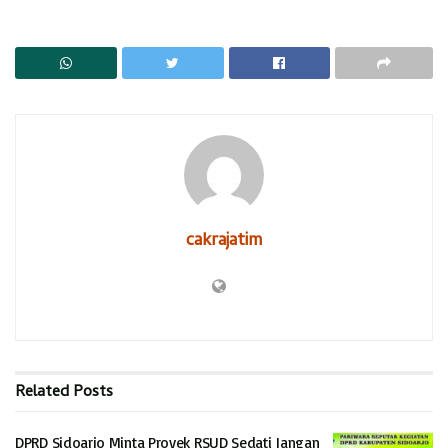
RELATED POSTS
DPRD Sidoarjo Minta Proyek RSUD Sedati Jangan Mangkrak
Lagi
DPRD Sidoarjo Minta RSUD Sidoarjo Timur Beroperasi 2027
Soal urusan teknis pemindahan tiang listrik, diselesaikan
sendiri antara pelaksana Gorip-Witon KSO dengan PLN.
cakrajatim
Begitu pula pelaksana dengan PGN (Perusahaan Gas
Negara).
Keberadaan tiang PLN dan pipa gas PGN diharapkan tidak
mengganggu proses pembangunan frontage. Karena jalan
alternatif di wilayah Gedangan sangat ditunggu
Related
Posts
penyelesaiannya oleh masyarakat.
DPRD Sidoarjo Minta Proyek RSUD Sedati Jangan