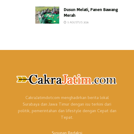
Dusun Melati, Panen Bawang
Merah
5 AGUSTUS 2026
CakraJatimdotcom menghadirkan berita lokal
Surabaya dan Jawa Timur dengan isu terkini dari
politik, pemerintahan dan lifestyle dengan Cepat dan
Tepat.
Susunan Redaksi