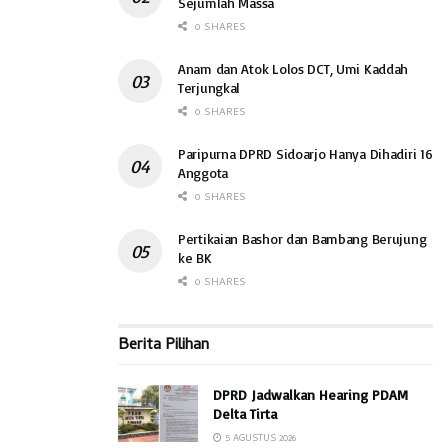
Sejumlah Massa
0 SHARES
Anam dan Atok Lolos DCT, Umi Kaddah
Terjungkal
0 SHARES
Paripurna DPRD Sidoarjo Hanya Dihadiri 16
Anggota
0 SHARES
Pertikaian Bashor dan Bambang Berujung
ke BK
0 SHARES
Berita Pilihan
DPRD Jadwalkan Hearing PDAM
Delta Tirta
5 AGUSTUS 2026