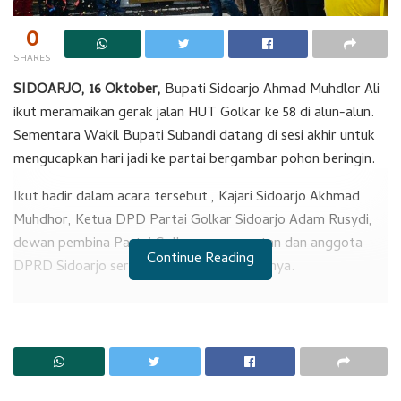
0
SHARES
SIDOARJO, 16 Oktober,
Bupati Sidoarjo Ahmad Muhdlor Ali
ikut meramaikan gerak jalan HUT Golkar ke 58 di alun-alun.
Sementara Wakil Bupati Subandi datang di sesi akhir untuk
mengucapkan hari jadi ke partai bergambar pohon beringin.
Ikut hadir dalam acara tersebut , Kajari Sidoarjo Akhmad
Muhdhor, Ketua DPD Partai Golkar Sidoarjo Adam Rusydi,
dewan pembina Partai Golkar, para mantan dan anggota
Continue Reading
DPRD Sidoarjo serta jajaran pengurus lainnya.
RELATED POSTS
Komisi A dan C Jembatani Perselisihan Warga dan Pengusaha
Karoseri