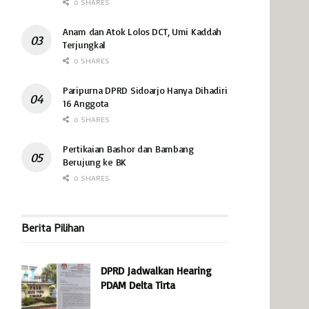
0 SHARES
Anam dan Atok Lolos DCT, Umi Kaddah
Terjungkal
0 SHARES
Paripurna DPRD Sidoarjo Hanya Dihadiri
16 Anggota
0 SHARES
Pertikaian Bashor dan Bambang
Berujung ke BK
0 SHARES
Berita Pilihan
DPRD Jadwalkan Hearing
PDAM Delta Tirta