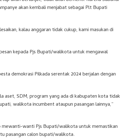
tap akan berlanjut, tidak akan berhenti. Karena Subandi
 kampanye akan kembali menjabat sebagai Plt Bupati
elesaikan, kalau anggaran tidak cukup, kami masukan di
erpesan kepada Pjs Bupati/walikota untuk mengawal
pesta demokrasi Pilkada serentak 2024 berjalan dengan
gala aset, SDM, program yang ada di kabupaten kota tidak
pati, walikota incumbent ataupun pasangan lainnya,”
o mewanti-wanti Pjs Bupati/walikota untuk memastikan
tu pasangan calon bupati/walikota.