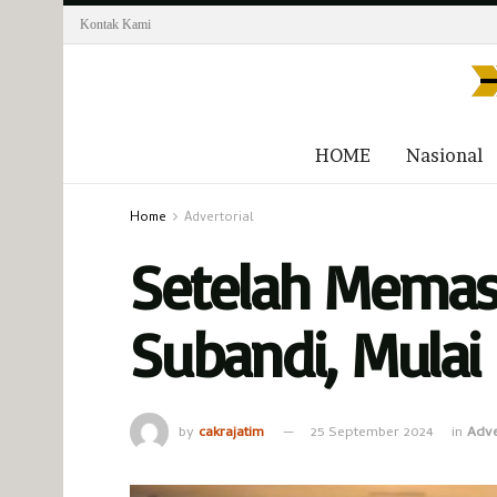
Kontak Kami
HOME
Nasional
Home
Advertorial
Setelah Memasu
Subandi, Mulai 
by
cakrajatim
25 September 2024
in
Adve