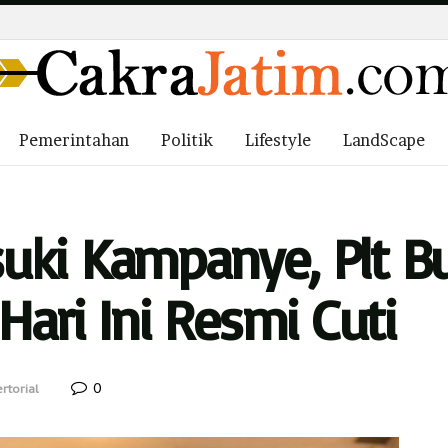
Pemerintahan
Politik
Lifestyle
LandScape
ki Kampanye, Plt Bup
Hari Ini Resmi Cuti
0
rtorial