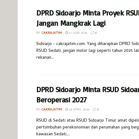
DPRD Sidoarjo Minta Proyek RSU
Jangan Mangkrak Lagi
BY
CAKRAJATIM
12 JUNI 2026
0
Sidoarjo - cakrajatim.com: Yang diharapkan DPRD Sido
RSUD Sedati, jangan molor lagi seperti tahun 2025 la
rekanan...
DPRD Sidoarjo Minta RSUD Sidoar
Beroperasi 2027
BY
CAKRAJATIM
24 APRIL 2026
0
RSUD di Sedati atau RSUD Sidoarjo Timur amat dipe
pertumbuhan perekonomian dan perumahan yang begi
kawasan Sedati,...