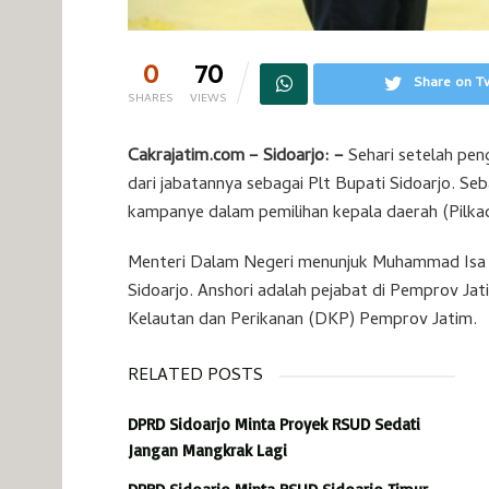
0
70
Share on Tw
SHARES
VIEWS
Cakrajatim.com – Sidoarjo: –
Sehari setelah peng
dari jabatannya sebagai Plt Bupati Sidoarjo. Se
kampanye dalam pemilihan kepala daerah (Pilkad
Menteri Dalam Negeri menunjuk Muhammad Isa A
Sidoarjo. Anshori adalah pejabat di Pemprov Jat
Kelautan dan Perikanan (DKP) Pemprov Jatim.
RELATED POSTS
DPRD Sidoarjo Minta Proyek RSUD Sedati
Jangan Mangkrak Lagi