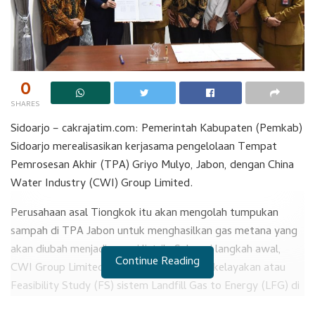
0
SHARES
Sidoarjo – cakrajatim.com: Pemerintah Kabupaten (Pemkab)
Sidoarjo merealisasikan kerjasama pengelolaan Tempat
Pemrosesan Akhir (TPA) Griyo Mulyo, Jabon, dengan China
Water Industry (CWI) Group Limited.
Perusahaan asal Tiongkok itu akan mengolah tumpukan
sampah di TPA Jabon untuk menghasilkan gas metana yang
akan diubah menjadi energi listrik. Sebagai langkah awal,
Continue Reading
CWI Group Limited akan melakukan studi kelayakan atau
Feasibility Study (FS) sistem Landfill Gas to Energy (LFG) di
TPA Griyo Mulyo.