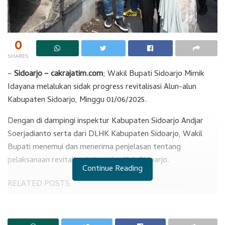
0
SHARES
–
Sidoarjo – cakrajatim.com
; Wakil Bupati Sidoarjo Mimik
Idayana melalukan sidak progress revitalisasi Alun-alun
Kabupaten Sidoarjo, Minggu 01/06/2025.
Dengan di dampingi inspektur Kabupaten Sidoarjo Andjar
Soerjadianto serta dari DLHK Kabupaten Sidoarjo, Wakil
Bupati menemui dan menerima penjelasan tentang
pelaksanaan revitalisasi alun-alun Kab Sidoarjo.
Continue Reading
RELATED POSTS
Temuan BPK Mengejutkan di Sidoarjo
RS Sedati Dilanjutkan Kembali