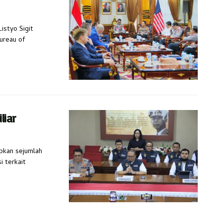
Listyo Sigit
ureau of
liar
apkan sejumlah
i terkait