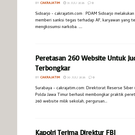
BY
CAKRAJATIM
31 JULI 2026
0
Sidoarjo - cakrajatim.com : PDAM Sidoarjo melakukan
memberi sanksi tegas terhadap AF, karyawan yang te
mengkosumsi narkoba. ....
Peretasan 260 Website Untuk Jud
Terbongkar
BY
CAKRAJATIM
30 JULI 2026
0
Surabaya - cakrajatim.com: Direktorat Reserse Siber 
Polda Jawa Timur berhasil membongkar praktik pere
260 website milik sekolah, perguruan...
Kapolri Terima Direktur FBI