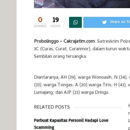
0
19
Share on Tw
SHARES
VIEWS
Probolinggo – Cakrajatim.com
: Satreskrim Polr
3C (Curas, Curat, Curanmor), dalam kurun wakt
Sembilan orang tersangka.
Diantaranya, AH (39), warga Wonoasih; N (34),
(33), warga Tongas; A (20) warga Tiris; H (41)
Lumajang; dan AJP (21) warga Dringu.
RELATED POSTS
Perbuat Kapasitas Personil Hadapi Love
Scamming