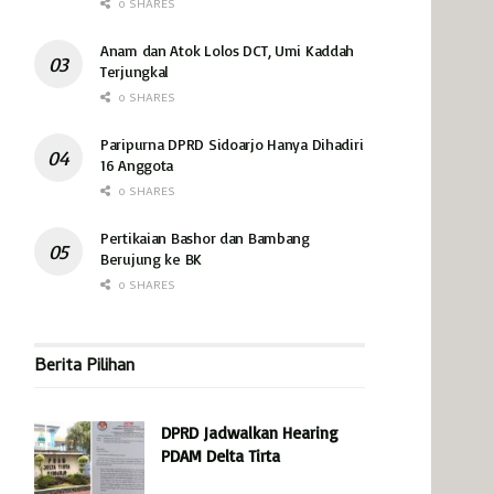
0 SHARES
Anam dan Atok Lolos DCT, Umi Kaddah
Terjungkal
0 SHARES
Paripurna DPRD Sidoarjo Hanya Dihadiri
16 Anggota
0 SHARES
Pertikaian Bashor dan Bambang
Berujung ke BK
0 SHARES
Berita Pilihan
DPRD Jadwalkan Hearing
PDAM Delta Tirta