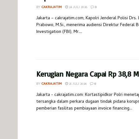
BY
CAKRAJATIM
24 JULI 2026
0
Jakarta – cakrajatim.com; Kapolri Jenderal Polisi Drs. 
Prabowo, M.Si., menerima audiensi Direktur Federal B
Investigation (FBI), Mr....
Kerugian Negara Capai Rp 38,8 Mi
BY
CAKRAJATIM
21 JULI 2026
0
Jakarta - cakrajatim.com: Kortastipidkor Polri menet
tersangka dalam perkara dugaan tindak pidana korups
pemberian fasilitas pembiayaan invoice financing...