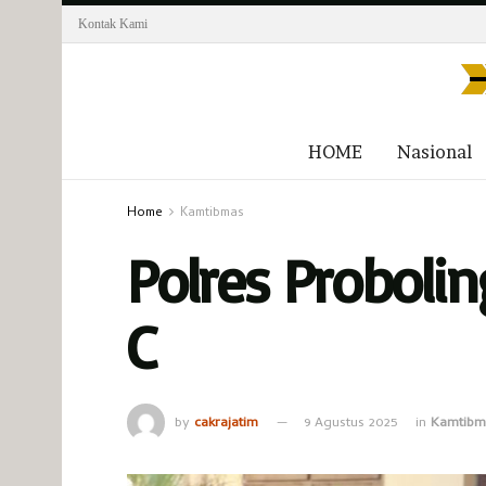
Kontak Kami
HOME
Nasional
Home
Kamtibmas
Polres Proboli
C
by
cakrajatim
9 Agustus 2025
in
Kamtibm