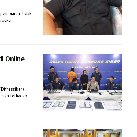
 pembiaran, tidak
rbukti
i Online
(Ditressiber)
tasan terhadap