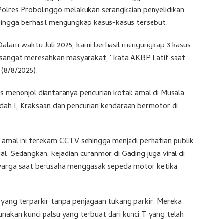
Polres Probolinggo melakukan serangkaian penyelidikan
hingga berhasil mengungkap kasus-kasus tersebut.
Dalam waktu Juli 2025, kami berhasil mengungkap 3 kasus
g sangat meresahkan masyarakat,” kata AKBP Latif saat
(8/8/2025).
us menonjol diantaranya pencurian kotak amal di Musala
dah I, Kraksaan dan pencurian kendaraan bermotor di
 amal ini terekam CCTV sehingga menjadi perhatian publik
l. Sedangkan, kejadian curanmor di Gading juga viral di
 warga saat berusaha menggasak sepeda motor ketika
yang terparkir tanpa penjagaan tukang parkir. Mereka
akan kunci palsu yang terbuat dari kunci T yang telah