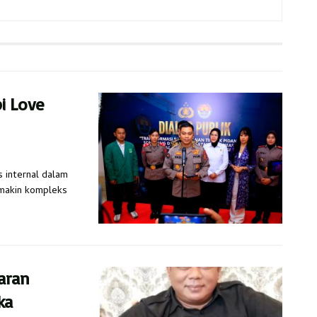
pi Love
s internal dalam
emakin kompleks
aran
ka