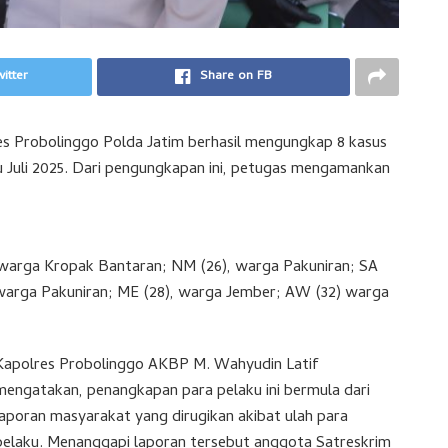
itter
Share on FB
es Probolinggo Polda Jatim berhasil mengungkap 8 kasus
u Juli 2025. Dari pengungkapan ini, petugas mengamankan
 warga Kropak Bantaran; NM (26), warga Pakuniran; SA
, warga Pakuniran; ME (28), warga Jember; AW (32) warga
Kapolres Probolinggo AKBP M. Wahyudin Latif
mengatakan, penangkapan para pelaku ini bermula dari
laporan masyarakat yang dirugikan akibat ulah para
pelaku. Menanggapi laporan tersebut anggota Satreskrim