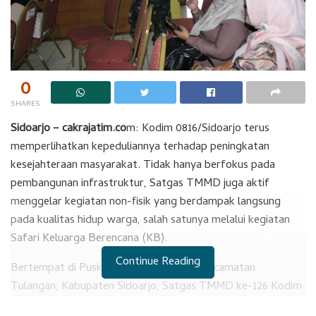
0
SHARES
Sidoarjo – cakrajatim.co
m: Kodim 0816/Sidoarjo terus
memperlihatkan kepeduliannya terhadap peningkatan
kesejahteraan masyarakat. Tidak hanya berfokus pada
pembangunan infrastruktur, Satgas TMMD juga aktif
menggelar kegiatan non-fisik yang berdampak langsung
pada kualitas hidup warga, salah satunya melalui kegiatan
Safari Keluarga Berencana (KB).
Continue Reading
Bertempat di Puskesmas Kepadangan, Kecamatan
Tulangan, Kabupaten Sidoarjo, Satgas TMMD ke-126 Kodim
0816/Sidoarjo bersama Batuud Koramil 0816/05 Tulangan,