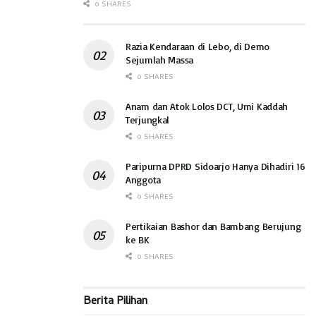
diharapkan mampu memperkuat semangat gotong royong
0 SHARES
sekaligus meningkatkan derajat kesehatan warga di wilayah
Kecamatan Tulangan.
Razia Kendaraan di Lebo, di Demo
Sejumlah Massa
Program ini menjadi bukti nyata bahwa TMMD tidak hanya
0 SHARES
membangun desa dari sisi fisik, tetapi juga membangun
kesadaran, kesehatan, dan kesejahteraan masyarakat secara
Anam dan Atok Lolos DCT, Umi Kaddah
Terjungkal
berkelanjutan. (ADV, hd)
0 SHARES
Paripurna DPRD Sidoarjo Hanya Dihadiri 16
Anggota
0 SHARES
Pertikaian Bashor dan Bambang Berujung
ke BK
0 SHARES
Berita Pilihan