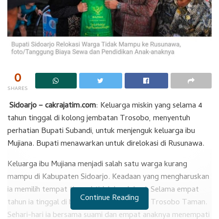
0
SHARES
Sidoarjo – cakrajatim.com
: Keluarga miskin yang selama 4
tahun tinggal di kolong jembatan Trosobo, menyentuh
perhatian Bupati Subandi, untuk menjenguk keluarga ibu
Mujiana. Bupati menawarkan untuk direlokasi di Rusunawa.
Keluarga ibu Mujiana menjadi salah satu warga kurang
mampu di Kabupaten Sidoarjo. Keadaan yang mengharuskan
ia memilih tempat tinggal tidak layak huni. Selama empat
Continue Reading
tahun ia tinggal di bawah jembatan layang Trosobo Taman.
Sehari-hari ia bersama suami dan empat anaknya menempati