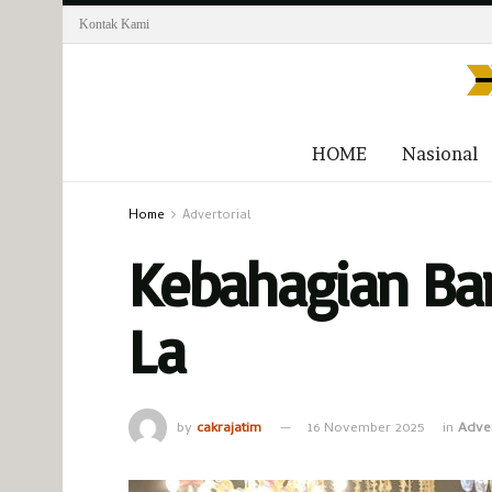
Kontak Kami
HOME
Nasional
Home
Advertorial
Kebahagian Ba
La
by
cakrajatim
16 November 2025
in
Adver