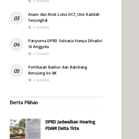
0 SHARES
Anam dan Atok Lolos DCT, Umi Kaddah
Terjungkal
0 SHARES
Paripurna DPRD Sidoarjo Hanya Dihadiri
16 Anggota
0 SHARES
Pertikaian Bashor dan Bambang
Berujung ke BK
0 SHARES
Berita Pilihan
DPRD Jadwalkan Hearing
PDAM Delta Tirta