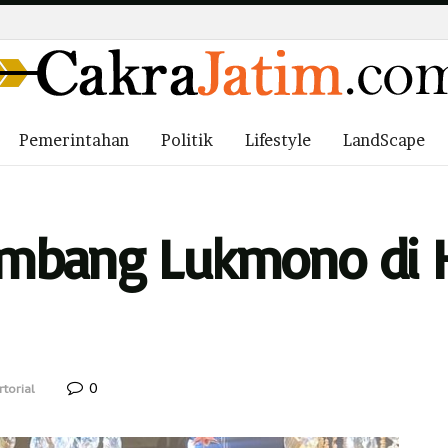
Pemerintahan
Politik
Lifestyle
LandScape
mbang Lukmono di H
0
torial