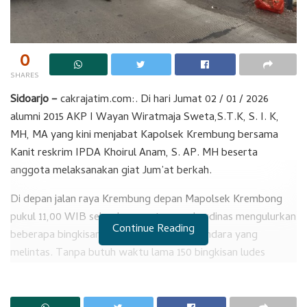
0
SHARES
Sidoarjo –
cakrajatim.com:. Di hari Jumat 02 / 01 / 2026
alumni 2015 AKP I Wayan Wiratmaja Sweta,S.T.K, S. I. K,
MH, MA yang kini menjabat Kapolsek Krembung bersama
Kanit reskrim IPDA Khoirul Anam, S. AP. MH beserta
anggota melaksanakan giat Jum’at berkah.
Di depan jalan raya Krembung depan Mapolsek Krembong
pukul 11,00 WIB seluruh anggota yang berdinas mengulurkan
Continue Reading
beberapa bingkisan kepada seluruh pengendara yang
melintas. Tanpa butuh waktu lama 150 bingkisan ludes
terbagikan. Kegiatan ini merupakan rangkaian ibadah yang di
laksanakan setiap hari Jum’at.