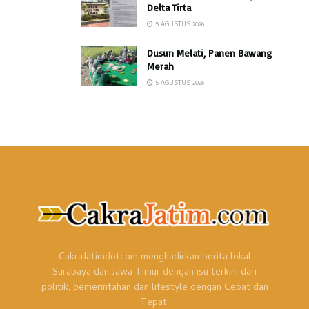
Delta Tirta
5 AGUSTUS 2026
Dusun Melati, Panen Bawang
Merah
5 AGUSTUS 2026
CakraJatimdotcom menghadirkan berita lokal
Surabaya dan Jawa Timur dengan isu terkini dari
politik, pemerintahan dan lifestyle dengan Cepat dan
Tepat.