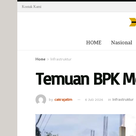
Kontak Kami
HOME
Nasional
Home
Infrastruktur
Temuan BPK Me
by
cakrajatim
6 Juli 2026
in
Infrastruktur