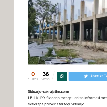
0
36
Share on Tw
SHARES
VIEWS
Sidoarjo-cakrajatim.com:
LBH KHYY Sidoarjo mengeluarkan informasi meng
beberapa proyek startegi Sidoarjo.