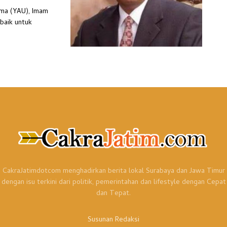
ama (YAU), Imam
 baik untuk
CakraJatimdotcom menghadirkan berita lokal Surabaya dan Jawa Timur
dengan isu terkini dari politik, pemerintahan dan lifestyle dengan Cepat
dan Tepat.
Susunan Redaksi