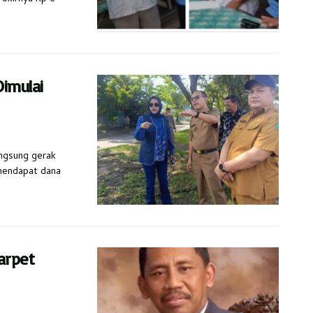
imulai
angsung gerak
mendapat dana
arpet