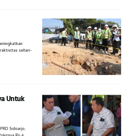
meningkatkan
ktivitas sehari-
ya Untuk
DPRD Sidoarjo,
okirnya Rp 6