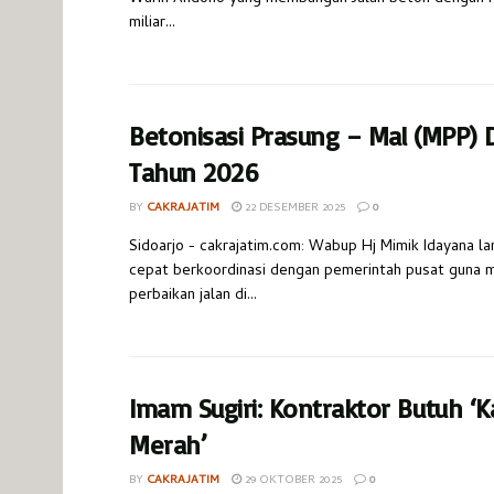
miliar...
Betonisasi Prasung – Mal (MPP) D
Tahun 2026
BY
CAKRAJATIM
22 DESEMBER 2025
0
Sidoarjo - cakrajatim.com: Wabup Hj Mimik Idayana l
cepat berkoordinasi dengan pemerintah pusat guna 
perbaikan jalan di...
Imam Sugiri: Kontraktor Butuh ‘K
Merah’
BY
CAKRAJATIM
29 OKTOBER 2025
0