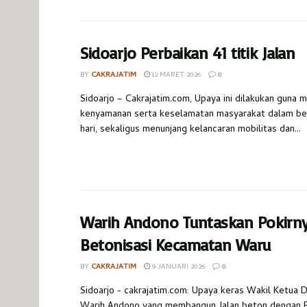
Sidoarjo Perbaikan 41 titik Jalan
BY
CAKRAJATIM
12 MARET 2026
0
Sidoarjo – Cakrajatim.com, Upaya ini dilakukan guna 
kenyamanan serta keselamatan masyarakat dalam bera
hari, sekaligus menunjang kelancaran mobilitas dan...
Warih Andono Tuntaskan Pokirn
Betonisasi Kecamatan Waru
BY
CAKRAJATIM
9 JANUARI 2026
0
Sidoarjo - cakrajatim.com: Upaya keras Wakil Ketua 
Warih Andono yang membangun Jalan beton dengan P