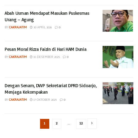
Abah Usman Mendapat Masukan Puskesmas
Urang – Agung
BY
CAKRAJATIM
30 APRIL 2026
0
Pesan Moral Rizza Faizin di Hari HAM Dunia
BY
CAKRAJATIM
10 DESEMBER 2025
0
Dengan Senam, DWP Sekretariat DPRD Sidoarjo,
Menjaga Kekompakan
BY
CAKRAJATIM
17 OKTOBER 2025
0
1
2
…
12