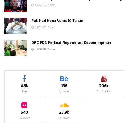
5 AGUSTUS 2026
Pak Hud Kena Vonis 10 Tahun
3 AGUSTUS 2026
DPC PKB Perkuat Regenerasi Kepemimpinan
1 AGUSTUS 2026
4.5k
136
206k
Fan
Follower
Subscriber
640
23.9k
Follower
Follower