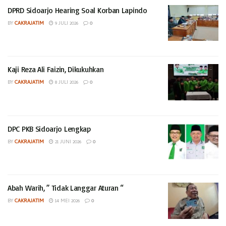
DPRD Sidoarjo Hearing Soal Korban Lapindo
BY
CAKRAJATIM
9 JULI 2026
0
Kaji Reza Ali Faizin, Dikukuhkan
BY
CAKRAJATIM
8 JULI 2026
0
DPC PKB Sidoarjo Lengkap
BY
CAKRAJATIM
21 JUNI 2026
0
Abah Warih, ” Tidak Langgar Aturan “
BY
CAKRAJATIM
14 MEI 2026
0