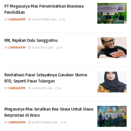
PT Megasurya Mas Persembahkan Beasiswa
Pendidikan
BY
CAKRAJATIM
4 NOVEMBER 2025
0
RRI, Rapikan Dulu Sanggulmu
BY
CAKRAJATIM
19 AGUSTUS 2025
0
Revitalisasi Pasar Selayaknya Gunakan Skema
BTO, Seperti Pasar Tulangan
BY
CAKRAJATIM
4 JANUARI 2025
0
Megasurya Mas Serahkan Bea Siswa Untuk Siswa
Berprestasi di Waru
BY
CAKRAJATIM
18 SEPTEMBER 2024
0