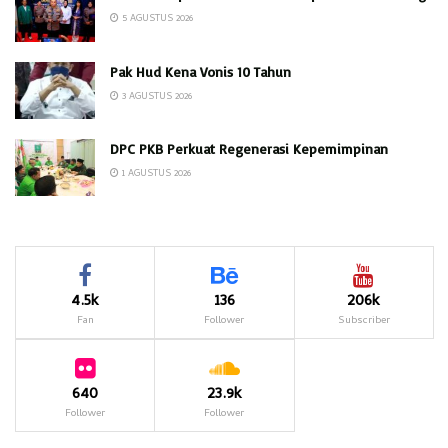
5 AGUSTUS 2026
Pak Hud Kena Vonis 10 Tahun
3 AGUSTUS 2026
DPC PKB Perkuat Regenerasi Kepemimpinan
1 AGUSTUS 2026
4.5k
136
206k
Fan
Follower
Subscriber
640
23.9k
Follower
Follower