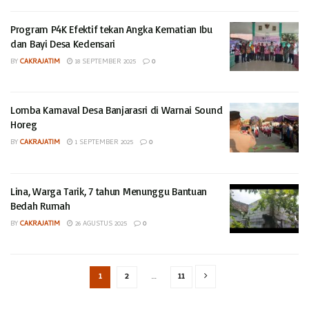
Program P4K Efektif tekan Angka Kematian Ibu
dan Bayi Desa Kedensari
BY
CAKRAJATIM
18 SEPTEMBER 2025
0
Lomba Karnaval Desa Banjarasri di Warnai Sound
Horeg
BY
CAKRAJATIM
1 SEPTEMBER 2025
0
Lina, Warga Tarik, 7 tahun Menunggu Bantuan
Bedah Rumah
BY
CAKRAJATIM
26 AGUSTUS 2025
0
1
2
…
11