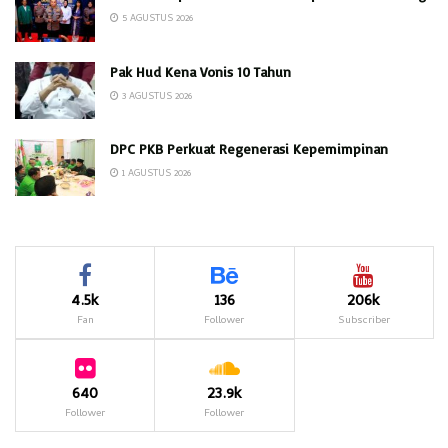
5 AGUSTUS 2026
Pak Hud Kena Vonis 10 Tahun
3 AGUSTUS 2026
DPC PKB Perkuat Regenerasi Kepemimpinan
1 AGUSTUS 2026
4.5k
136
206k
Fan
Follower
Subscriber
640
23.9k
Follower
Follower