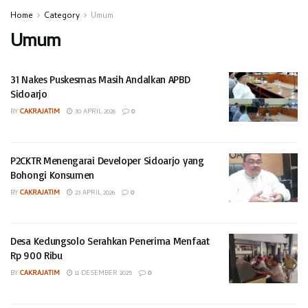
Home
Category
Umum
Umum
31 Nakes Puskesmas Masih Andalkan APBD
Sidoarjo
BY
CAKRAJATIM
30 APRIL 2026
0
P2CKTR Menengarai Developer Sidoarjo yang
Bohongi Konsumen
BY
CAKRAJATIM
23 APRIL 2026
0
Desa Kedungsolo Serahkan Penerima Menfaat
Rp 900 Ribu
BY
CAKRAJATIM
11 DESEMBER 2025
0