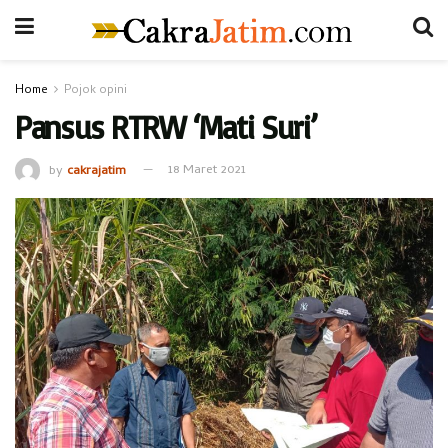
Home
Pojok opini
Pansus RTRW ‘Mati Suri’
by
cakrajatim
18 Maret 2021