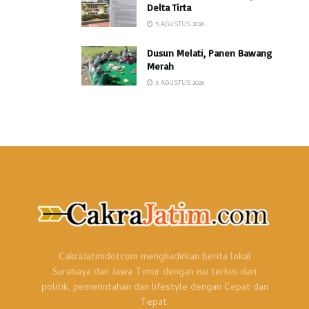
Delta Tirta
5 AGUSTUS 2026
Dusun Melati, Panen Bawang
Merah
5 AGUSTUS 2026
CakraJatimdotcom menghadirkan berita lokal
Surabaya dan Jawa Timur dengan isu terkini dari
politik, pemerintahan dan lifestyle dengan Cepat dan
Tepat.