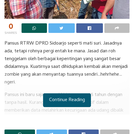
0
SHARES
Pansus RTRW DPRD Sidoarjo seperti mati suri. Jasadnya
ada, tetapi rohnya pergi entah ke mana. Jasad dan roh
tenggelam oleh berbagai kepentingan yang sangat besar
didalamnya. Kuatirnya saat dihidupkan kembali akan menjadi
zombie yang akan menyantap tuannya sendiri…hehrhehe…
ngeri.
Pansus ini baru saja mengakhiri tugasnya 1,5 tahun dengan
Continue Reading
tanpa hasil. Kurang transparannya eksekutif dalam
memberikan data melahirkan kecurigaan ada udang dibalik
batu. Tujuan pansus hanya satu, yakni menjadikan lahan hijau
menjadi kuning. Sehingga mempengaruhi nilai harga tanah