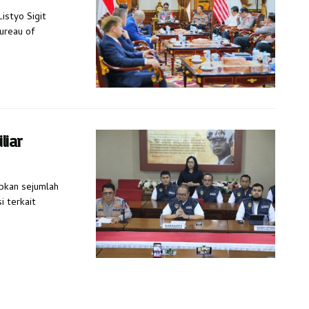
Listyo Sigit
ureau of
liar
apkan sejumlah
i terkait