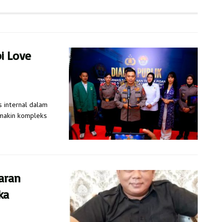
pi Love
s internal dalam
emakin kompleks
aran
ka