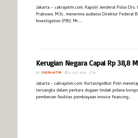
Jakarta – cakrajatim.com; Kapolri Jenderal Polisi Drs. 
Prabowo, M.Si., menerima audiensi Direktur Federal B
Investigation (FBI), Mr....
Kerugian Negara Capai Rp 38,8 Mi
BY
CAKRAJATIM
21 JULI 2026
0
Jakarta - cakrajatim.com: Kortastipidkor Polri menet
tersangka dalam perkara dugaan tindak pidana korups
pemberian fasilitas pembiayaan invoice financing...