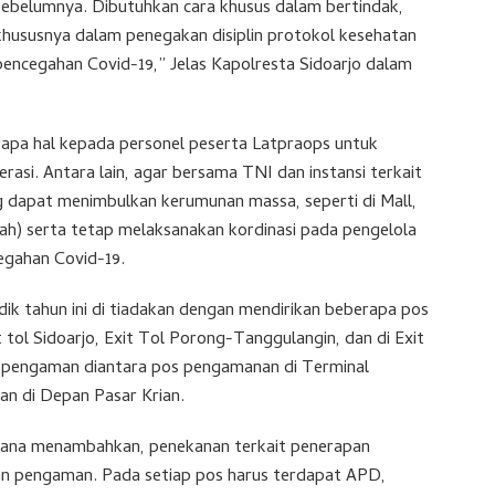
sebelumnya. Dibutuhkan cara khusus dalam bertindak,
khususnya dalam penegakan disiplin protokol kesehatan
pencegahan Covid-19,” Jelas Kapolresta Sidoarjo dalam
apa hal kepada personel peserta Latpraops untuk
asi. Antara lain, agar bersama TNI dan instansi terkait
g dapat menimbulkan kerumunan massa, seperti di Mall,
h) serta tetap melaksanakan kordinasi pada pengelola
egahan Covid-19.
k tahun ini di tiadakan dengan mendirikan beberapa pos
t tol Sidoarjo, Exit Tol Porong-Tanggulangin, dan di Exit
os pengaman diantara pos pengamanan di Terminal
dan di Depan Pasar Krian.
ana menambahkan, penekanan terkait penerapan
an pengaman. Pada setiap pos harus terdapat APD,