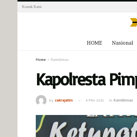
Kontak Kami
HOME
Nasional
Home
Kamtibmas
Kapolresta Pim
by
cakrajatim
4 Mei 2021
in
Kamtibmas