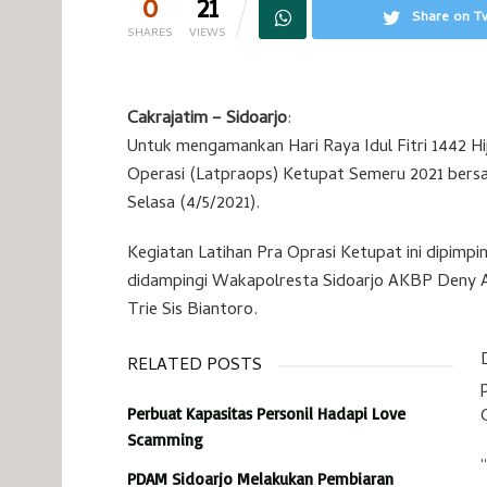
0
21
Share on Tw
SHARES
VIEWS
Cakrajatim – Sidoarjo
:
Untuk mengamankan Hari Raya Idul Fitri 1442 Hij
Operasi (Latpraops) Ketupat Semeru 2021 bersam
Selasa (4/5/2021).
Kegiatan Latihan Pra Oprasi Ketupat ini dipimpi
didampingi Wakapolresta Sidoarjo AKBP Deny A
Trie Sis Biantoro.
RELATED POSTS
Perbuat Kapasitas Personil Hadapi Love
Scamming
PDAM Sidoarjo Melakukan Pembiaran