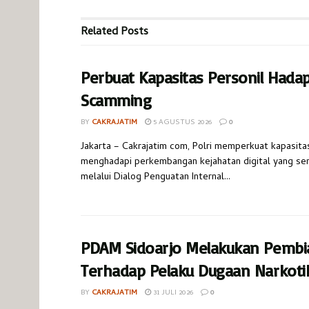
Related
Posts
Perbuat Kapasitas Personil Hada
Scamming
BY
CAKRAJATIM
5 AGUSTUS 2026
0
Jakarta – Cakrajatim com, Polri memperkuat kapasita
menghadapi perkembangan kejahatan digital yang s
melalui Dialog Penguatan Internal...
PDAM Sidoarjo Melakukan Pembi
Terhadap Pelaku Dugaan Narkoti
BY
CAKRAJATIM
31 JULI 2026
0