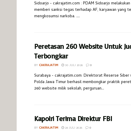
Sidoarjo - cakrajatim.com : PDAM Sidoarjo melakukan
memberi sanksi tegas terhadap AF, karyawan yang te
mengkosumsi narkoba. ....
Peretasan 260 Website Untuk Jud
Terbongkar
BY
CAKRAJATIM
30 JULI 2026
0
Surabaya - cakrajatim.com: Direktorat Reserse Siber 
Polda Jawa Timur berhasil membongkar praktik pere
260 website milik sekolah, perguruan...
Kapolri Terima Direktur FBI
BY
CAKRAJATIM
24 JULI 2026
0