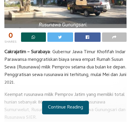
0
SHARES
Cakrajatim – Surabaya
: Gubernur Jawa Timur Khofifah Indar
Parawansa menggratiskan biaya sewa empat Rumah Susun
Sewa (Rusunawa) milik Pemprov selama dua bulan ke depan.
Penggratisan sewa rusunawa ini terhitung, mulai Mei dan Juni
2021.
Keempat rusunawa milik Pemprov Jatim yang memiliki total
hunian sebanyak 867 unit tersebut yaitu Rusunawa
Continue Reading
Sumurwelut, Rusunawa Jemundo, Rusunawa Gunungsari dan
Rusunawa SIER.