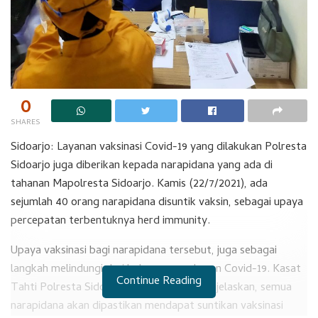
0
SHARES
Sidoarjo: Layanan vaksinasi Covid-19 yang dilakukan Polresta
Sidoarjo juga diberikan kepada narapidana yang ada di
tahanan Mapolresta Sidoarjo. Kamis (22/7/2021), ada
sejumlah 40 orang narapidana disuntik vaksin, sebagai upaya
percepatan terbentuknya herd immunity.
Upaya vaksinasi bagi narapidana tersebut, juga sebagai
langkah melindungi dari bahaya penyebaran Covid-19. Kasat
Continue Reading
Tahti Polresta Sidoarjo AKP Darmadi menjelaskan, semua
narapidana akan dipastikan mendapat suntikan vaksinasi