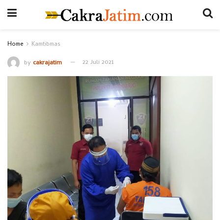
Home
Kamtibmas
by
cakrajatim
22 Juli 2021