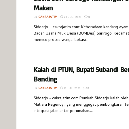
Makan
BY
CAKRAJATIM
23 JULI 2026
0
​Sidoarjo – cakrajatim.com: Keberadaan kandang ayam 
Badan Usaha Milik Desa (BUMDes) Sarirogo, Kecamata
memicu protes warga. Lokasi...
Kalah di PTUN, Bupati Subandi Be
Banding
BY
CAKRAJATIM
19 JULI 2026
0
Sidoarjo - cakrajatim.com:Pemkab Sidoarjo kalah ole
Mutiara Regency , yang menggugat pembongkaran t
integrasi jalan antar perumahan....