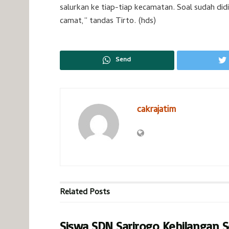
salurkan ke tiap-tiap kecamatan. Soal sudah did
camat,” tandas Tirto. (hds)
Send
cakrajatim
Related
Posts
Siswa SDN Sarirogo Kehilangan S