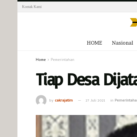
Kontak Kami
HOME
Nasional
Home
Pemerintahan
Tiap Desa Dija
by
cakrajatim
27 Juli 2021
in
Pemerintaha