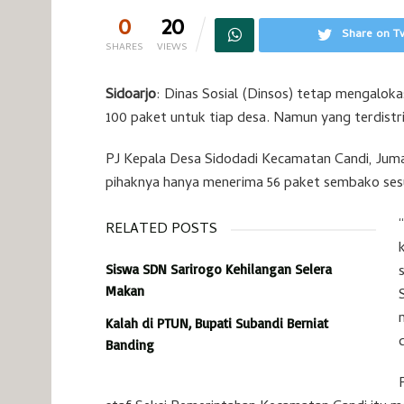
0
20
Share on Tw
SHARES
VIEWS
Sidoarjo
: Dinas Sosial (Dinsos) tetap mengalok
100 paket untuk tiap desa. Namun yang terdistri
PJ Kepala Desa Sidodadi Kecamatan Candi, Juma
pihaknya hanya menerima 56 paket sembako sesu
RELATED POSTS
Siswa SDN Sarirogo Kehilangan Selera
Makan
Kalah di PTUN, Bupati Subandi Berniat
Banding