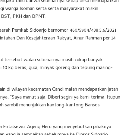
mengaku tahu bahwa sebenarnya setiap desa mendapatkan
gi warga Isoman serta serta masyarakat miskin
n BST, PKH dan BPNT.
 Daerah Pemkab Sidoarjo bernomor 460/5904/438.5.6/2021
rintahan Dan Kesejahteraan Rakyat, Ainur Rahman per 14
al tersebut walau sebenarnya masih cukup banyak
10 kg beras, gula, minyak goreng dan tepung masing-
lain di wilayah kecamatan Candi malah mendapatkan jatah
nya. “Saya manut saja. Diberi segini ya kami terima. Itupun
roh sambil menunjukkan kantong-kantong Bansos
sa Entalsewu, Ageng Heru yang menyebutkan pihaknya
an yang ia sampaikan sebelumnya ke Dinsos Sidoarjo.