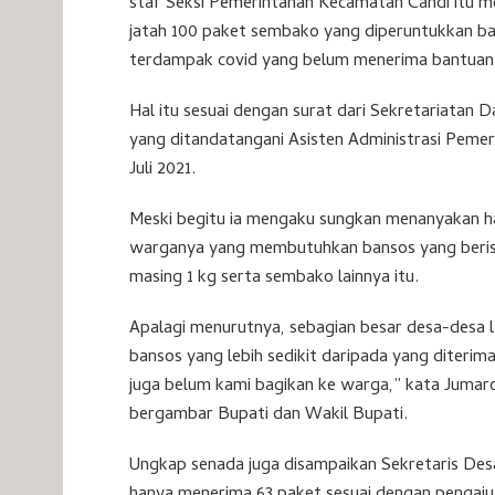
staf Seksi Pemerintahan Kecamatan Candi itu 
jatah 100 paket sembako yang diperuntukkan ba
terdampak covid yang belum menerima bantua
Hal itu sesuai dengan surat dari Sekretariatan
yang ditandatangani Asisten Administrasi Peme
Juli 2021.
Meski begitu ia mengaku sungkan menanyakan h
warganya yang membutuhkan bansos yang berisi 
masing 1 kg serta sembako lainnya itu.
Apalagi menurutnya, sebagian besar desa-desa 
bansos yang lebih sedikit daripada yang diterima
juga belum kami bagikan ke warga,” kata Juma
bergambar Bupati dan Wakil Bupati.
Ungkap senada juga disampaikan Sekretaris De
hanya menerima 63 paket sesuai dengan pengaju