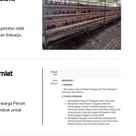
petelur milik
n Sidoarjo,
rniat
h warga Perum
embok untuk