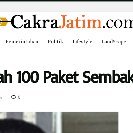
Pemerintahan
Politik
Lifestyle
LandScape
tah 100 Paket Semba
0
n