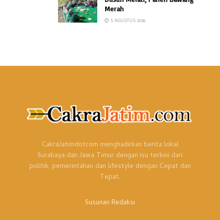
Merah
5 AGUSTUS 2026
CakraJatimdotcom menghadirkan berita lokal
Surabaya dan Jawa Timur dengan isu terkini dari
politik, pemerintahan dan lifestyle dengan Cepat dan
Tepat.
Susunan Redaksi