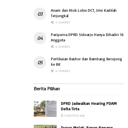
Anam dan Atok Lolos DCT, Umi Kaddah
Terjungkal
0 SHARES
Paripurna DPRD Sidoarjo Hanya Dihadiri 16
Anggota
0 SHARES
Pertikaian Bashor dan Bambang Berujung
ke BK
0 SHARES
Berita Pilihan
DPRD Jadwalkan Hearing PDAM
Delta Tirta
5 AGUSTUS 2026
Dusun Melati, Panen Bawang