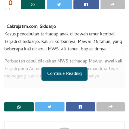
0
SHARES
.
Cakrajatim.com, Sidoarjo
Kasus pencabulan terhadap anak di bawah umur kembali
terjadi di Sidoarjo. Kali ini korbannya, Mawar, 16 tahun, yang
beberapa kali dicabuli MWS, 40 tahun, bapak tirinya.
Perbuatan cabul dilakukan MWS terhadap Mawar, awal kali
terjadi pada Agustus 2020. Saat sang isteri mandi, ia tega
Continue Reading
memegang alat vital korban dari luar busananya.
RELATED POSTS
Perbuat Kapasitas Personil Hadapi Love Scamming
PDAM Sidoarjo Melakukan Pembiaran Terhadap Pelaku Dugaan
Narkotika