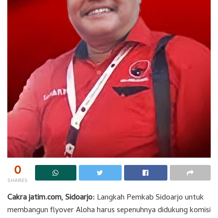
0
SHARES
Cakra jatim.com, Sidoarjo:
Langkah Pemkab Sidoarjo untuk
membangun flyover Aloha harus sepenuhnya didukung komisi