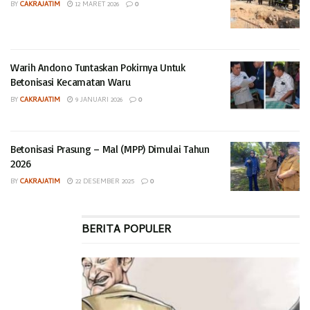
BY
CAKRAJATIM
12 MARET 2026
0
Warih Andono Tuntaskan Pokirnya Untuk
Betonisasi Kecamatan Waru
BY
CAKRAJATIM
9 JANUARI 2026
0
Betonisasi Prasung – Mal (MPP) Dimulai Tahun
2026
BY
CAKRAJATIM
22 DESEMBER 2025
0
BERITA POPULER