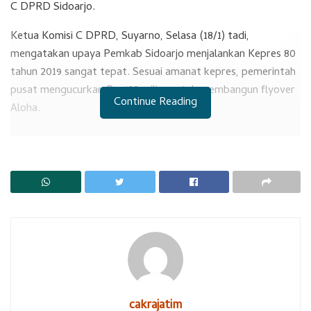
C DPRD Sidoarjo.
Ketua Komisi C DPRD, Suyarno, Selasa (18/1) tadi,
mengatakan upaya Pemkab Sidoarjo menjalankan Kepres 80
tahun 2019 sangat tepat. Sesuai amanat kepres, pemerintah
pusat mengucurkan Rp 438 miliar untuk membangun flyover
Continue Reading
Aloha.
RELATED POSTS
Temuan BPK Mengejutkan di Sidoarjo
RS Sedati Dilanjutkan Kembali
Proyek ini akan membantu memecah kemacetan yang timbul
di Raya Gedangan. “Macet di Gedangan ini luar biasa. Tidak
mengenal hari libur. Dan salah satu cara mengurainya dengan
membangun flyover Aloha.” Ujarnya.
cakrajatim