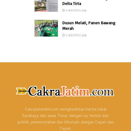
Delta Tirta
5 AGUSTUS 2026
Dusun Melati, Panen Bawang
Merah
5 AGUSTUS 2026
CakraJatimdotcom menghadirkan berita lokal
Surabaya dan Jawa Timur dengan isu terkini dari
politik, pemerintahan dan lifestyle dengan Cepat dan
Tepat.