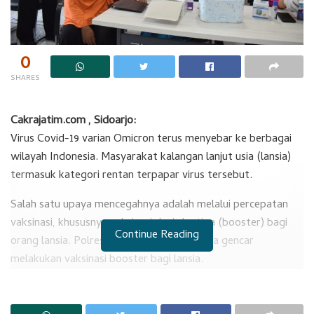
0
SHARES
Cakrajatim.com , Sidoarjo:
Virus Covid-19 varian Omicron terus menyebar ke berbagai
wilayah Indonesia. Masyarakat kalangan lanjut usia (lansia)
termasuk kategori rentan terpapar virus tersebut.
Salah satu upaya mencegahnya adalah melalui percepatan
vaksinasi, khususnya vaksinasi dosis ke tiga (booster) bagi
Continue Reading
orang lansia. Polresta Sidoarjo, saat ini juga gencar
melakukan vaksinasi booster bagi lansia.
RELATED POSTS