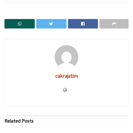
Komisi A dan C Jembatani Perselisihan Warga dan Pengusaha
Karoseri
Ayah Tiri Beri Klarifikasi
Kemenangan pertama tim putri Sidoarjo diawali Titifany Ilahi
ketika melawan Elvira Zalianty. Ia menang rubber set 21-17
21-23 dan 22-20. Kota Surabaya sempat menyamakan
kududukan ketika tunggal kedua Thalita Ramadhani menang
cakrajatim
21-17 21-16 atas Gracia Ruth Tri.
Sidoarjo memastikan medali emas beregu putri setelah
pasangan Berlian Putri/Yely Diyunsari menang straight set
atas Elvira Zalianty/Thalita Ramadhan 25-23 dan 21-18.
“Single pertama sebenarnya kami tidak prediksi tapi
Related
Posts
alhamdulillah bisa menang. Kalau ganda sudah kami prediksi