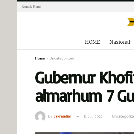
Kontak Kami
HOME
Nasional
Home
Uncategorized
Gubernur Khofi
almarhum 7 Gu
by
cakrajatim
11 Juli 2022
in
Uncategoriz