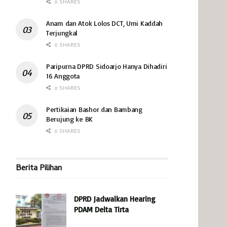
0 SHARES
Anam dan Atok Lolos DCT, Umi Kaddah
Terjungkal
0 SHARES
Paripurna DPRD Sidoarjo Hanya Dihadiri
16 Anggota
0 SHARES
Pertikaian Bashor dan Bambang
Berujung ke BK
0 SHARES
Berita Pilihan
DPRD Jadwalkan Hearing
PDAM Delta Tirta