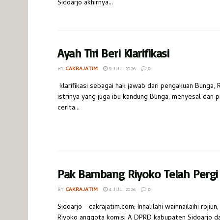
Sidoarjo akhirnya...
Ayah Tiri Beri Klarifikasi
BY
CAKRAJATIM
9 JULI 2026
0
klarifikasi sebagai hak jawab dari pengakuan Bunga, 
istrinya yang juga ibu kandung Bunga, menyesal dan pr
cerita...
Pak Bambang Riyoko Telah Pergi
BY
CAKRAJATIM
4 JULI 2026
0
Sidoarjo - cakrajatim.com; Innalilahi wainnailaihi roji
Riyoko anggota komisi A DPRD kabupaten Sidoarjo dar