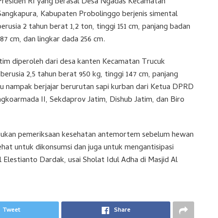
Presiden RI yang berasal Desa Ngadas Kecamatan
Sangkapura, Kabupaten Probolinggo berjenis simental
berusia 2 tahun berat 1,2 ton, tinggi 151 cm, panjang badan
187 cm, dan lingkar dada 256 cm.
tim diperoleh dari desa kanten Kecamatan Trucuk
erusia 2,5 tahun berat 950 kg, tinggi 147 cm, panjang
itu nampak berjajar berurutan sapi kurban dari Ketua DPRD
gkoarmada II, Sekdaprov Jatim, Dishub Jatim, dan Biro
akukan pemeriksaan kesehatan antemortem sebelum hewan
at untuk dikonsumsi dan juga untuk mengantisipasi
Elestianto Dardak, usai Sholat Idul Adha di Masjid Al
Tweet
Share