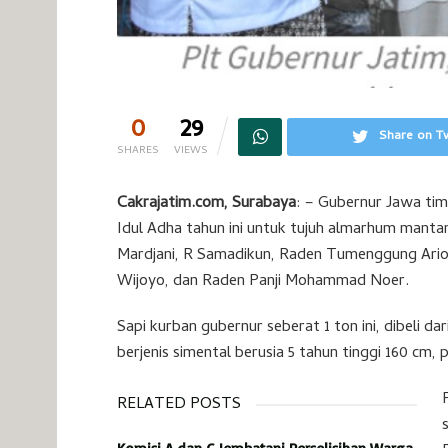
0
29
Share on Tw
SHARES
VIEWS
Cakrajatim.com, Surabaya
: – Gubernur Jawa tim
Idul Adha tahun ini untuk tujuh almarhum mant
Mardjani, R Samadikun, Raden Tumenggung Ari
Wijoyo, dan Raden Panji Mohammad Noer.
Sapi kurban gubernur seberat 1 ton ini, dibeli
berjenis simental berusia 5 tahun tinggi 160 cm,
RELATED POSTS