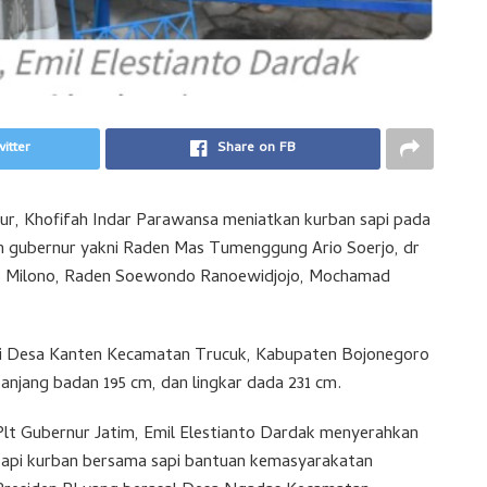
itter
Share on FB
ur, Khofifah Indar Parawansa meniatkan kurban sapi pada
an gubernur yakni Raden Mas Tumenggung Ario Soerjo, dr
o Milono, Raden Soewondo Ranoewidjojo, Mochamad
 dari Desa Kanten Kecamatan Trucuk, Kabupaten Bojonegoro
 panjang badan 195 cm, dan lingkar dada 231 cm.
Plt Gubernur Jatim, Emil Elestianto Dardak menyerahkan
sapi kurban bersama sapi bantuan kemasyarakatan