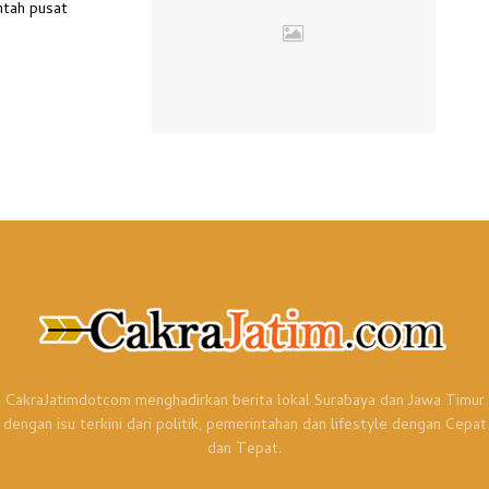
ntah pusat
CakraJatimdotcom menghadirkan berita lokal Surabaya dan Jawa Timur
dengan isu terkini dari politik, pemerintahan dan lifestyle dengan Cepat
dan Tepat.