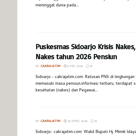
meninggal dunia pada...
Puskesmas Sidoarjo Krisis Nakes,
Nakes tahun 2026 Pensiun
BY
CAKRAJATIM
11 MEI 2026
0
Sidoarjo - cakrajatim.com: Ratusan PNS di lingkunga
memasuki masa pensiun.informasi terbaru, terdapat 
kesehatan (nakes) dan Pegawai...
BY
CAKRAJATIM
29 APRIL 2026
0
Sidoarjo- cakrajatim.com: Wakil Bupati Hj. Mimik Iday