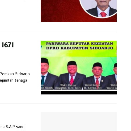
 1671
n Pemkab Sidoarjo
sejumlah tenaga
ana S.A.P yang