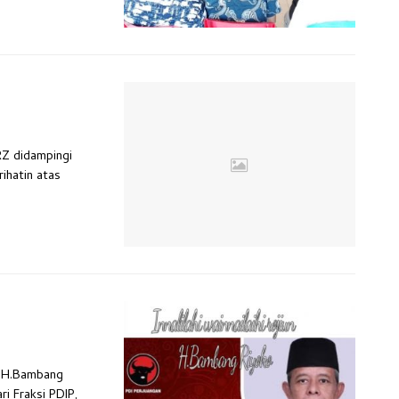
RZ didampingi
ihatin atas
un, H.Bambang
i Fraksi PDIP,