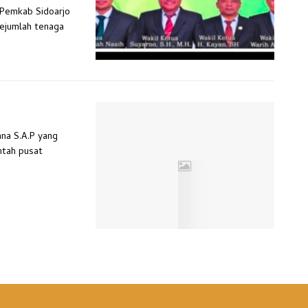
n Pemkab Sidoarjo
sejumlah tenaga
ana S.A.P yang
ntah pusat