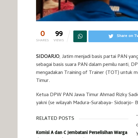
0
99
Share on Tw
SHARES
VIEWS
SIDOARJO
, Jatim menjadi basis partai PAN yan
sebagai basis suara PAN dalam pemilu nanti, 
mengadakan Training of Trainer (TOT) untuk me
Timur.
Ketua DPW PAN Jawa Timur Ahmad Rizky Sadiq 
yakni (se wilayah Madura-Surabaya- Sidoarjo-
RELATED POSTS
Komisi A dan C Jembatani Perselisihan Warga