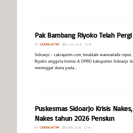
Pak Bambang Riyoko Telah Pergi
BY
CAKRAJATIM
4 JULI 2026
0
Sidoarjo - cakrajatim.com; Innalilahi wainnailaihi roji
Riyoko anggota komisi A DPRD kabupaten Sidoarjo dar
meninggal dunia pada...
Puskesmas Sidoarjo Krisis Nakes,
Nakes tahun 2026 Pensiun
BY
CAKRAJATIM
11 MEI 2026
0