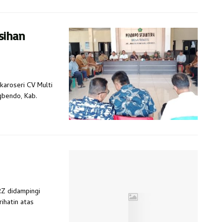
sihan
karoseri CV Multi
gbendo, Kab.
RZ didampingi
ihatin atas