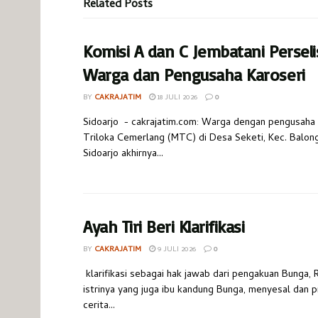
Related
Posts
Komisi A dan C Jembatani Perseli
Warga dan Pengusaha Karoseri
BY
CAKRAJATIM
18 JULI 2026
0
Sidoarjo - cakrajatim.com: Warga dengan pengusaha 
Triloka Cemerlang (MTC) di Desa Seketi, Kec. Balon
Sidoarjo akhirnya...
Ayah Tiri Beri Klarifikasi
BY
CAKRAJATIM
9 JULI 2026
0
klarifikasi sebagai hak jawab dari pengakuan Bunga, 
istrinya yang juga ibu kandung Bunga, menyesal dan pr
cerita...