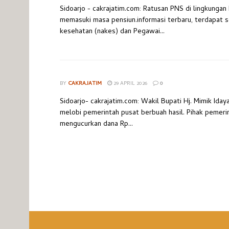
Sidoarjo - cakrajatim.com: Ratusan PNS di lingkunga
memasuki masa pensiun.informasi terbaru, terdapat 
kesehatan (nakes) dan Pegawai...
BY
CAKRAJATIM
29 APRIL 2026
0
Sidoarjo- cakrajatim.com: Wakil Bupati Hj. Mimik Iday
melobi pemerintah pusat berbuah hasil. Pihak pemeri
mengucurkan dana Rp...