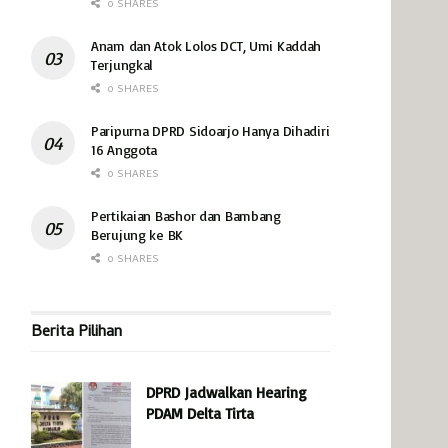
0 SHARES
Anam dan Atok Lolos DCT, Umi Kaddah
Terjungkal
0 SHARES
Paripurna DPRD Sidoarjo Hanya Dihadiri
16 Anggota
0 SHARES
Pertikaian Bashor dan Bambang
Berujung ke BK
0 SHARES
Berita Pilihan
DPRD Jadwalkan Hearing
PDAM Delta Tirta