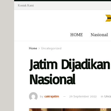
Kontak Kami
HOME
Nasional
Home
Uncategorized
Jatim Dijadika
Nasional
by
cakrajatim
29 September 2022
in
Unca