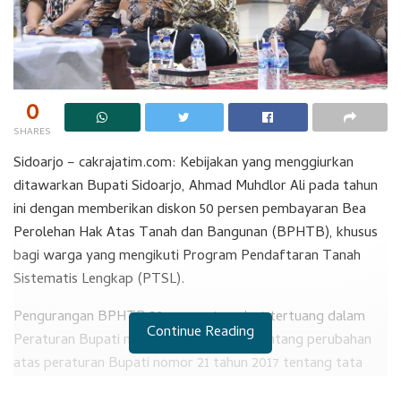
0
SHARES
Sidoarjo – cakrajatim.com: Kebijakan yang menggiurkan
ditawarkan Bupati Sidoarjo, Ahmad Muhdlor Ali pada tahun
ini dengan memberikan diskon 50 persen pembayaran Bea
Perolehan Hak Atas Tanah dan Bangunan (BPHTB), khusus
bagi warga yang mengikuti Program Pendaftaran Tanah
Sistematis Lengkap (PTSL).
Pengurangan BPHTB 50 persen tersebut tertuang dalam
Continue Reading
Peraturan Bupati nomor 19 tahun 2023 tentang perubahan
atas peraturan Bupati nomor 21 tahun 2017 tentang tata
cara pemungutan BPHTB.