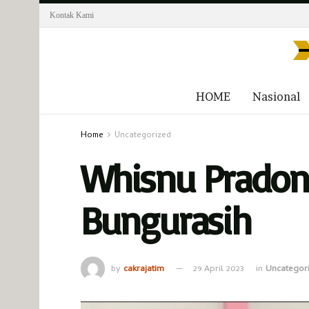
Kontak Kami
HOME
Nasional
Home
Uncategorized
Whisnu Pradono
Bungurasih
by
cakrajatim
29 April 2023
in
Uncategor