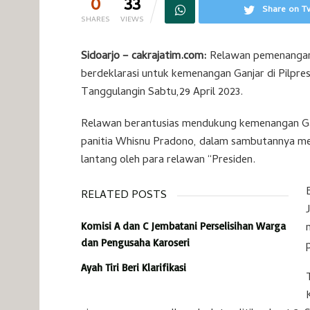
0
33
Share on Tw
SHARES
VIEWS
Sidoarjo – cakrajatim.com:
Relawan pemenangan 
berdeklarasi untuk kemenangan Ganjar di Pilpr
Tanggulangin Sabtu,29 April 2023.
Relawan berantusias mendukung kemenangan Ga
panitia Whisnu Pradono, dalam sambutannya m
lantang oleh para relawan “Presiden.
RELATED POSTS
Komisi A dan C Jembatani Perselisihan Warga
dan Pengusaha Karoseri
Ayah Tiri Beri Klarifikasi