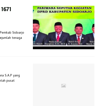
 1671
n Pemkab Sidoarjo
sejumlah tenaga
ana S.A.P yang
ntah pusat