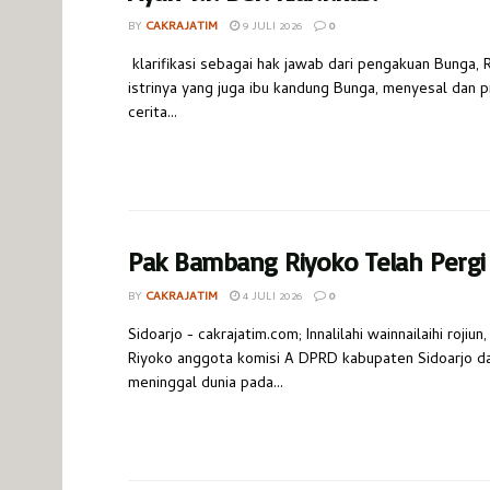
BY
CAKRAJATIM
9 JULI 2026
0
klarifikasi sebagai hak jawab dari pengakuan Bunga, 
istrinya yang juga ibu kandung Bunga, menyesal dan pr
cerita...
Pak Bambang Riyoko Telah Pergi
BY
CAKRAJATIM
4 JULI 2026
0
Sidoarjo - cakrajatim.com; Innalilahi wainnailaihi roji
Riyoko anggota komisi A DPRD kabupaten Sidoarjo dar
meninggal dunia pada...