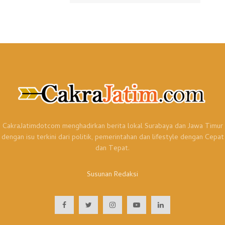
CakraJatimdotcom menghadirkan berita lokal Surabaya dan Jawa Timur
dengan isu terkini dari politik, pemerintahan dan lifestyle dengan Cepat
dan Tepat.
Susunan Redaksi