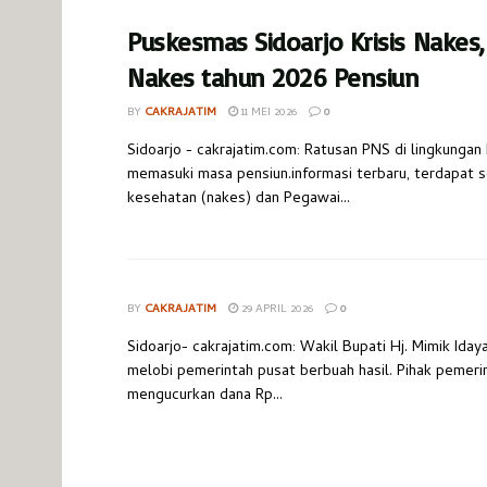
Puskesmas Sidoarjo Krisis Nakes,
Nakes tahun 2026 Pensiun
BY
CAKRAJATIM
11 MEI 2026
0
Sidoarjo - cakrajatim.com: Ratusan PNS di lingkunga
memasuki masa pensiun.informasi terbaru, terdapat 
kesehatan (nakes) dan Pegawai...
BY
CAKRAJATIM
29 APRIL 2026
0
Sidoarjo- cakrajatim.com: Wakil Bupati Hj. Mimik Iday
melobi pemerintah pusat berbuah hasil. Pihak pemeri
mengucurkan dana Rp...