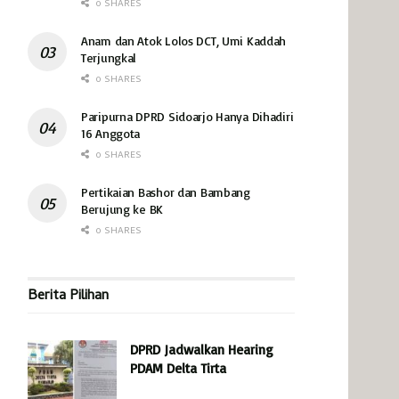
0 SHARES
Anam dan Atok Lolos DCT, Umi Kaddah
Terjungkal
0 SHARES
Paripurna DPRD Sidoarjo Hanya Dihadiri
16 Anggota
0 SHARES
Pertikaian Bashor dan Bambang
Berujung ke BK
0 SHARES
Berita Pilihan
DPRD Jadwalkan Hearing
PDAM Delta Tirta