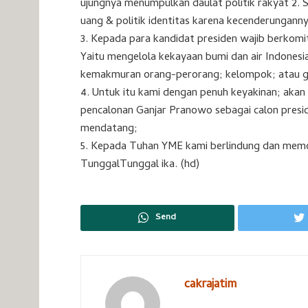
ujungnya menumpulkan daulat politik rakyat 2. 
uang & politik identitas karena kecenderunga
3. Kepada para kandidat presiden wajib berkomit
Yaitu mengelola kekayaan bumi dan air Indones
kemakmuran orang-perorang; kelompok; atau g
4. Untuk itu kami dengan penuh keyakinan; ak
pencalonan Ganjar Pranowo sebagai calon pres
mendatang;
5. Kepada Tuhan YME kami berlindung dan mem
TunggalTunggal ika. (hd)
Send
cakrajatim