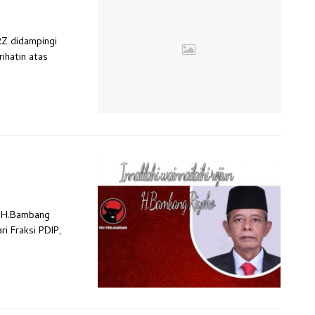
RZ didampingi
ihatin atas
un, H.Bambang
i Fraksi PDIP,