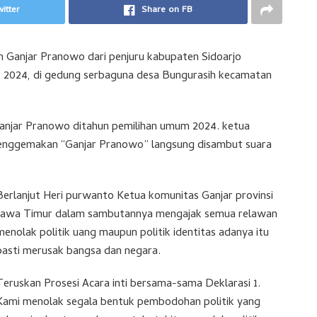
itter
Share on FB
Ganjar Pranowo dari penjuru kabupaten Sidoarjo
es 2024, di gedung serbaguna desa Bungurasih kecamatan
njar Pranowo ditahun pemilihan umum 2024. ketua
enggemakan “Ganjar Pranowo” langsung disambut suara
Berlanjut Heri purwanto Ketua komunitas Ganjar provinsi
Jawa Timur dalam sambutannya mengajak semua relawan
menolak politik uang maupun politik identitas adanya itu
pasti merusak bangsa dan negara.
Teruskan Prosesi Acara inti bersama-sama Deklarasi 1.
Kami menolak segala bentuk pembodohan politik yang