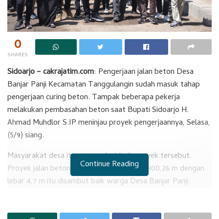
0
SHARES
Sidoarjo – cakrajatim.com
: Pengerjaan jalan beton Desa
Banjar Panji Kecamatan Tanggulangin sudah masuk tahap
pengerjaan curing beton. Tampak beberapa pekerja
melakukan pembasahan beton saat Bupati Sidoarjo H.
Ahmad Muhdlor S.IP meninjau proyek pengerjaannya, Selasa,
(5/9) siang.
Masyarakat desa itu menyambut baik proyek tersebut.
Continue Reading
Proyek jalan beton yang memiliki panjang 900,26 m dengan
lebar 4,7 m itu disambut baik warga Desa Banjar Panji.
Mereka sengaja mengundang bupati yang akrab dipanggil
Gus Muhdlor syukuran pengerjaan betonisasi tersebut.