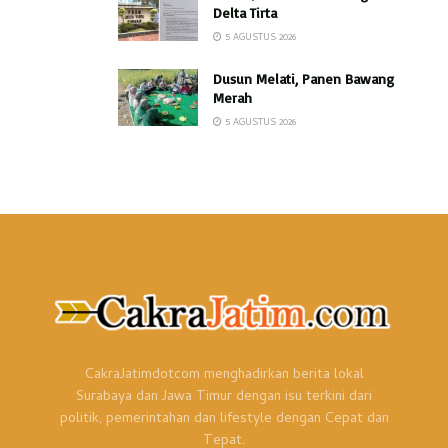
Delta Tirta
5 AGUSTUS 2026
Dusun Melati, Panen Bawang
Merah
5 AGUSTUS 2026
CakraJatimdotcom menghadirkan berita lokal
Surabaya dan Jawa Timur dengan isu terkini dari
politik, pemerintahan dan lifestyle dengan Cepat dan
Tepat.