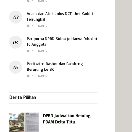
0 SHARES
Anam dan Atok Lolos DCT, Umi Kaddah
Terjungkal
0 SHARES
Paripurna DPRD Sidoarjo Hanya Dihadiri
16 Anggota
0 SHARES
Pertikaian Bashor dan Bambang
Berujung ke BK
0 SHARES
Berita Pilihan
DPRD Jadwalkan Hearing
PDAM Delta Tirta