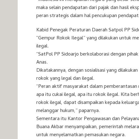
“Indonesia ini merupakan negara yang besar se
maka selain pendapatan dari pajak dan hasil eksp
peran strategis dalam hal pencukupan pendapa
Kabid Penegak Peraturan Daerah Satpol PP Sidoa
“Gempur Rokok Ilegal” yang dilakukan untuk 
ilegal.
“SatPol PP Sidoarjo berkolaborasi dengan piha
Anas.
Dikatakannya, dengan sosialisasi yang dilakuka
rokok yang legal dan ilegal.
“Peran aktif masyarakat dalam pemberantasan ro
apa itu cukai ilegal, apa itu rokok ilegal. Kita 
rokok ilegal, dapat disampaikan kepada keluarga
melanggar hukum,” paparnya.
Sementara itu Kantor Pengawasan dan Pelayana
Buana Akbar menyampaikan, pemerintah melaran
untuk menyelamatkan pemasukan negara.