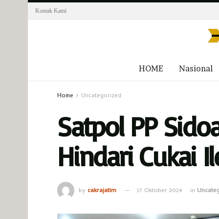
Kontak Kami
HOME
Nasional
Home
Uncategorized
Satpol PP Sido
Hindari Cukai Il
by
cakrajatim
17 Oktober 2024
in
Uncate