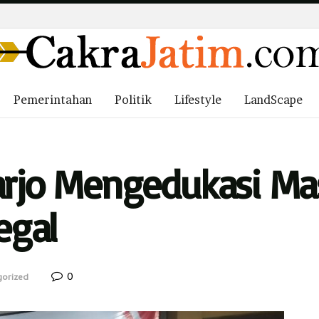
Pemerintahan
Politik
Lifestyle
LandScape
arjo Mengedukasi Ma
egal
0
gorized