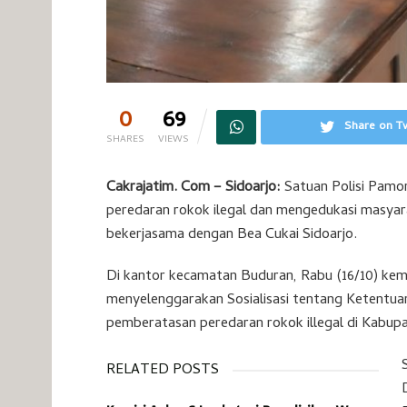
0
69
Share on Tw
SHARES
VIEWS
Cakrajatim. Com – Sidoarjo:
Satuan Polisi Pamo
peredaran rokok ilegal dan mengedukasi masyara
bekerjasama dengan Bea Cukai Sidoarjo.
Di kantor kecamatan Buduran, Rabu (16/10) kem
menyelenggarakan Sosialisasi tentang Ketentu
pemberatasan peredaran rokok illegal di Kabupa
RELATED POSTS