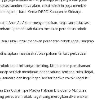
hingga juga membutuhkan pendapatan yang besar pula,
lorasi sumber daya alam, cukai rokok ini juga memiliki
tan negara,” kata Ketua DPRD Kabupeten Sidoarjo.
rjo Anas Ali Akbar menyampaikan, kegiatan sosialisasi
membantu pemerintah dalam menekan peredaran rokok
k Bea Cukai untuk menekan peredaran rokok ilegal,”ungkap
n diharapkan masyarakat bisa paham terkait perbedaan
kok ilegal ini sangat penting. Kita berikan pemahaman
berharap setelah mendapat pengetahuan tentang cukai ilegal,
, saudara dan lingkungan sekitar bahwa rokok ilegal itu
n Bea Cukai Tipe Madya Pabean B Sidoarjo Mufti Isa
g peredaran rokok ilegal yang merugikan dikarenakan