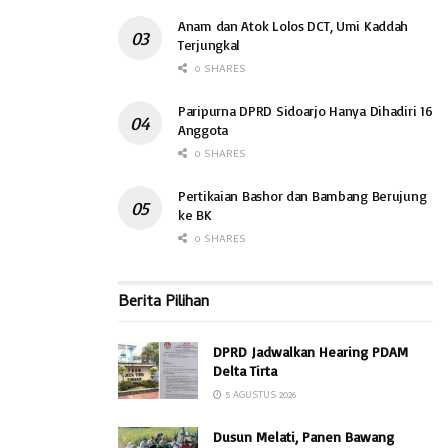
Anam dan Atok Lolos DCT, Umi Kaddah
Terjungkal
0 SHARES
Paripurna DPRD Sidoarjo Hanya Dihadiri 16
Anggota
0 SHARES
Pertikaian Bashor dan Bambang Berujung
ke BK
0 SHARES
Berita Pilihan
DPRD Jadwalkan Hearing PDAM
Delta Tirta
5 AGUSTUS 2026
Dusun Melati, Panen Bawang