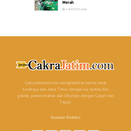
Merah
5 AGUSTUS 2026
CakraJatimdotcom menghadirkan berita lokal
Surabaya dan Jawa Timur dengan isu terkini dari
politik, pemerintahan dan lifestyle dengan Cepat dan
Tepat.
Susunan Redaksi