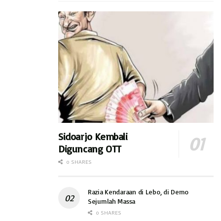
kelompok dari para wakil Rakyat, justru harus dijaga
eksitensinya.
Keempat, pihaknya setuju Golkar tetap mengawal 14
Program Subandi – Mimik. tapi Indikasi ke arah untuk tidak
tercapainy 14 Program ini sudah mulai tampak indikatornya.
Terlebih bila Bupati terus berkonflik dengan DPRD .
Kelima, upaya Golkar untuk tetap berkomunikasi sangat
penting. (hds)
Sidoarjo Kembali
Diguncang OTT
0 SHARES
Razia Kendaraan di Lebo, di Demo
Sejumlah Massa
0 SHARES