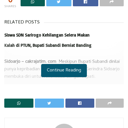
0
SHARES
RELATED POSTS
Siswa SDN Sarirogo Kehilangan Selera Makan
Kalah di PTUN, Bupati Subandi Berniat Banding
Sidoarjo – cakrajatim. com
: Meskipun Bupati Subandi dinilai
punya kepribadian otoriter, namun partai Gerindra Sidoarjo
Continue Reading
membuka diri untuk rekonsiliasi dengan bupati.
“Sebenarnya saya kecewa melihat kepribadian Bupati seperti
itu tapi bila ada tawaran Rekonsiliasi, Gerindra siap
menerima,” demikian pernyataan Ketua Dewan Penasehat
DPC Gerindra, Rahmat Muhajirin yang diterima
cakrajatim.com, Senin sore (23/6) tadi.