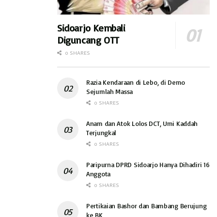
Sidoarjo Kembali
Diguncang OTT
0 SHARES
Razia Kendaraan di Lebo, di Demo
Sejumlah Massa
0 SHARES
Anam dan Atok Lolos DCT, Umi Kaddah
Terjungkal
0 SHARES
Paripurna DPRD Sidoarjo Hanya Dihadiri 16
Anggota
0 SHARES
Pertikaian Bashor dan Bambang Berujung
ke BK