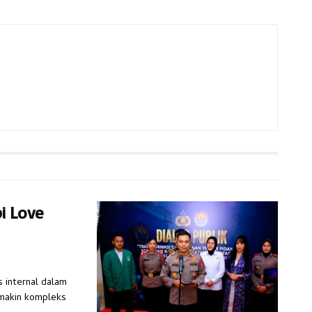
pi Love
s internal dalam
emakin kompleks