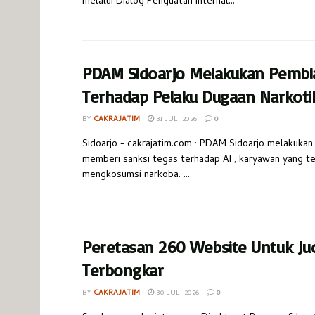
melalui Dialog Penguatan Internal...
PDAM Sidoarjo Melakukan Pembi
Terhadap Pelaku Dugaan Narkoti
BY
CAKRAJATIM
31 JULI 2026
0
Sidoarjo - cakrajatim.com : PDAM Sidoarjo melakukan
memberi sanksi tegas terhadap AF, karyawan yang te
mengkosumsi narkoba. ....
Peretasan 260 Website Untuk Jud
Terbongkar
BY
CAKRAJATIM
30 JULI 2026
0