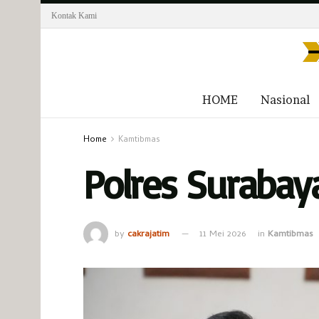
Kontak Kami
HOME
Nasional
Home
Kamtibmas
Polres Surabay
by
cakrajatim
11 Mei 2026
in
Kamtibmas