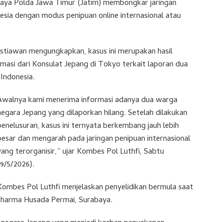
aya Polda Jawa Timur (Jatim) membongkar jaringan
nesia dengan modus penipuan online internasional atau
istiawan mengungkapkan, kasus ini merupakan hasil
asi dari Konsulat Jepang di Tokyo terkait laporan dua
Indonesia.
Awalnya kami menerima informasi adanya dua warga
negara Jepang yang dilaporkan hilang. Setelah dilakukan
penelusuran, kasus ini ternyata berkembang jauh lebih
besar dan mengarah pada jaringan penipuan internasional
yang terorganisir,” ujar Kombes Pol Luthfi, Sabtu
(9/5/2026).
Kombes Pol Luthfi menjelaskan penyelidikan bermula saat
Dharma Husada Permai, Surabaya.