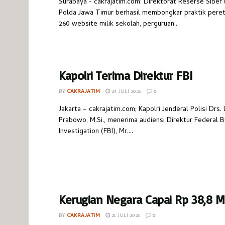
Surabaya - cakrajatim.com: Direktorat Reserse Siber 
Polda Jawa Timur berhasil membongkar praktik pere
260 website milik sekolah, perguruan...
Kapolri Terima Direktur FBI
BY
CAKRAJATIM
24 JULI 2026
0
Jakarta – cakrajatim.com; Kapolri Jenderal Polisi Drs. 
Prabowo, M.Si., menerima audiensi Direktur Federal B
Investigation (FBI), Mr....
Kerugian Negara Capai Rp 38,8 Mi
BY
CAKRAJATIM
21 JULI 2026
0