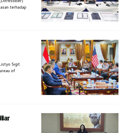
(Ditressiber)
tasan terhadap
Listyo Sigit
ureau of
liar