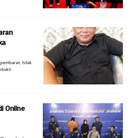
aran
ka
 pembiaran, tidak
rbukti
i Online