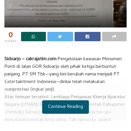
0
SHARES
​Sidoarjo – cakrajatim.com:
Pengelolaan kawasan Monumen
Ponti di Jalan GOR Sidoarjo oleh pihak ketiga berbuntut
panjang. PT SM Tbk—yang kini berubah nama menjadi PT
Eatertaintment Indonesia—dinilai telah melakukan
wanprestasi (ingkar janji).
​Atas temuan tersebut, Lembaga Pengawas Kinerja Aparatur
Negara (LPKAN) Sidoarjo mendesak Pemerintah Kabupaten
Continue Reading
(Pemkab) Sidoarjo mengambil tindakan tegas berupa
pemutusan kontrak kerja sama. Tak hanya itu, aparat
penegak hukum (APH) juga diminta turun tangan mengusut