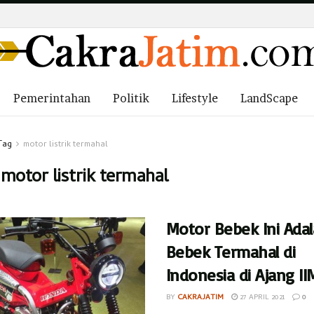
Pemerintahan
Politik
Lifestyle
LandScape
Tag
motor listrik termahal
:
motor listrik termahal
Motor Bebek Ini Ada
Bebek Termahal di
Indonesia di Ajang II
BY
CAKRAJATIM
27 APRIL 2021
0