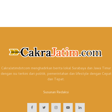
CakraJatimdotcom menghadirkan berita lokal Surabaya dan Jawa Timur
dengan isu terkini dari politik, pemerintahan dan lifestyle dengan Cepat
dan Tepat.
Susunan Redaksi