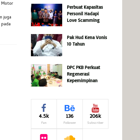
l Motor
Perbuat Kapasitas
Personil Hadapi
n juga
Love Scamming
 pada
Pak Hud Kena Vonis
10 Tahun
DPC PKB Perkuat
Regenerasi
Kepemimpinan
4.5k
136
206k
Fan
Follower
Subscriber