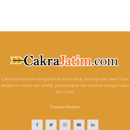
CakraJatimdotcom menghadirkan berita lokal Surabaya dan Jawa Timur
dengan isu terkini dari politik, pemerintahan dan lifestyle dengan Cepat
dan Tepat.
Susunan Redaksi