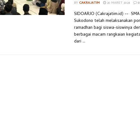
BY
CAKRAJATIM
20 MARET 2024
0
SIDOARJO (Cakrajatim.id) -- SMA
Sukodono telah melaksanakan po
ramadhan bagi siswa-siswinya de
berbagai macam rangkaian kegiata
dari ...