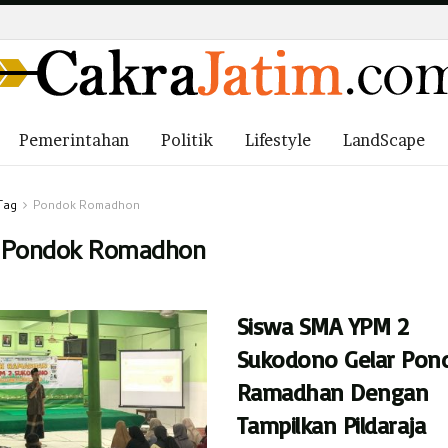
Pemerintahan
Politik
Lifestyle
LandScape
Tag
Pondok Romadhon
:
Pondok Romadhon
Siswa SMA YPM 2
Sukodono Gelar Pon
Ramadhan Dengan
Tampilkan Pildaraja