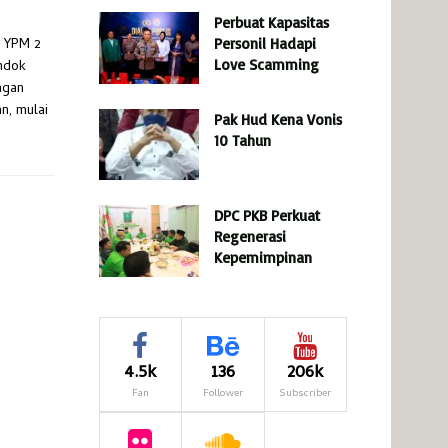
Perbuat Kapasitas
 YPM 2
Personil Hadapi
Love Scamming
ndok
ngan
n, mulai
Pak Hud Kena Vonis
10 Tahun
DPC PKB Perkuat
Regenerasi
Kepemimpinan
4.5k
136
206k
Fan
Follower
Subscriber