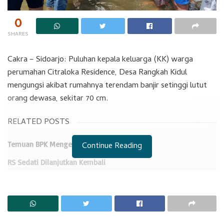
0
SHARES
Cakra – Sidoarjo: Puluhan kepala keluarga (KK) warga
perumahan Citraloka Residence, Desa Rangkah Kidul
mengungsi akibat rumahnya terendam banjir setinggi lutut
orang dewasa, sekitar 70 cm.
RELATED POSTS
Temuan BPK Mengejutkan di Sidoarjo
Continue Reading
RS Sedati Dilanjutkan Kembali
Hingga saat ini Pemkab Sidoarjo masih terus berupaya
melakukan penyedotan dengan pompa, air yang
menggenangi perumahan Citraloka dibuang ke kali Bluru.