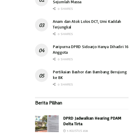
Sejumlah Massa
genangan air. BPBD juga akan menyiapkan alat kelengkapan
0 SHARES
seperti tenda jika nantinya diperlukan.
Anam dan Atok Lolos DCT, Umi Kaddah
“BPBD akan menyiapkan bantuan yang diperlukan, seperti
Terjungkal
bantuan permakanan dan memfasilitasi warga jika ada yang
0 SHARES
mengungsi ke tempat yang sudah disiapkan pemkab”,
Paripurna DPRD Sidoarjo Hanya Dihadiri 16
terangnya.(ali)
Anggota
0 SHARES
Pertikaian Bashor dan Bambang Berujung
ke BK
0 SHARES
Berita Pilihan
DPRD Jadwalkan Hearing PDAM
Delta Tirta
5 AGUSTUS 2026