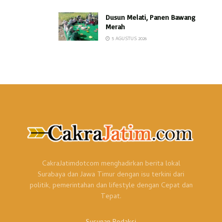
Dusun Melati, Panen Bawang
Merah
5 AGUSTUS 2026
CakraJatimdotcom menghadirkan berita lokal
Surabaya dan Jawa Timur dengan isu terkini dari
politik, pemerintahan dan lifestyle dengan Cepat dan
Tepat.