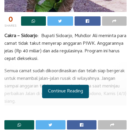
0
SHARES
Cakra – Sidoarjo
: Bupati Sidoarjo, Muhdlor Ali meminta para
camat tidak takut menyerap anggaran PIWK. Anggarannya
jelas (Rp 40 miliar) dan ada regulasinya. Program ini harus
cepat dieksekusi.
Semua camat sudah dikoordinasikan dan telah siap bergerak
untuk menambal jalan-jalan rusak di wilayahnya. Jangan
sampai anggaran tidak terserap, tandasnya saat meninjau
Continue Reading
perbaikan Jalan di wilayah Kecamatan Sukodono, Kamis (4/3)
siang.
RELATED POSTS
Siswa SDN Sarirogo Kehilangan Selera Makan