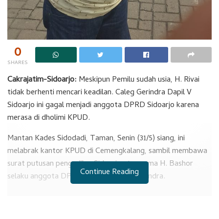
0
SHARES
Cakrajatim-Sidoarjo:
Meskipun Pemilu sudah usia, H. Rivai
tidak berhenti mencari keadilan. Caleg Gerindra Dapil V
Sidoarjo ini gagal menjadi anggota DPRD Sidoarjo karena
merasa di dholimi KPUD.
Mantan Kades Sidodadi, Taman, Senin (31/5) siang, ini
melabrak kantor KPUD di Cemengkalang, sambil membawa
surat putusan pengadilan Sidoarjo atas nama H. Bashor
Continue Reading
selaku anggota DPRD Sidoarjo dari F Gerindra.
RELATED POSTS