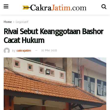
Home
Legislatif
Rivai Sebut Keanggotaan Bashor
Cacat Hukum
by
cakrajatim
31 Mei 2021