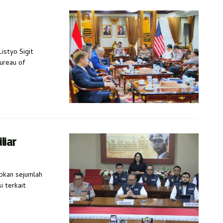
Listyo Sigit
ureau of
liar
apkan sejumlah
i terkait