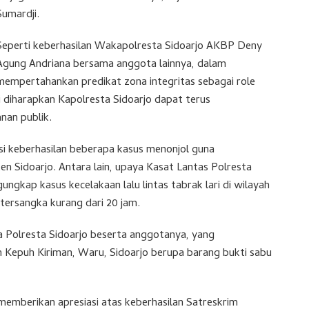
Sumardji.
Seperti keberhasilan Wakapolresta Sidoarjo AKBP Deny
Agung Andriana bersama anggota lainnya, dalam
mempertahankan predikat zona integritas sebagai role
i diharapkan Kapolresta Sidoarjo dapat terus
nan publik.
asi keberhasilan beberapa kasus menonjol guna
n Sidoarjo. Antara lain, upaya Kasat Lantas Polresta
ngkap kasus kecelakaan lalu lintas tabrak lari di wilayah
tersangka kurang dari 20 jam.
ba Polresta Sidoarjo beserta anggotanya, yang
Kepuh Kiriman, Waru, Sidoarjo berupa barang bukti sabu
a memberikan apresiasi atas keberhasilan Satreskrim