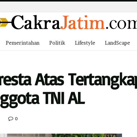
Pemerintahan
Politik
Lifestyle
LandScape
lresta Atas Tertangk
ggota TNI AL
0