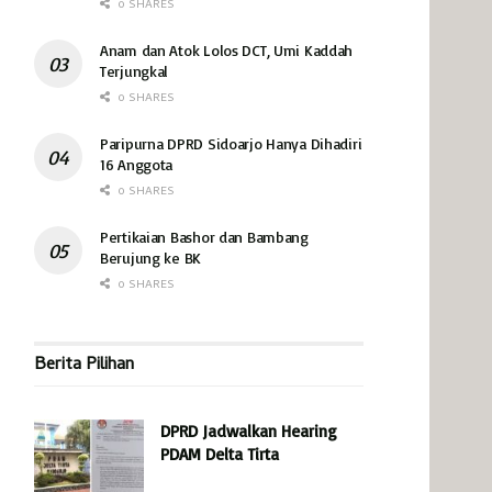
0 SHARES
Anam dan Atok Lolos DCT, Umi Kaddah
Terjungkal
0 SHARES
Paripurna DPRD Sidoarjo Hanya Dihadiri
16 Anggota
0 SHARES
Pertikaian Bashor dan Bambang
Berujung ke BK
0 SHARES
Berita Pilihan
DPRD Jadwalkan Hearing
PDAM Delta Tirta