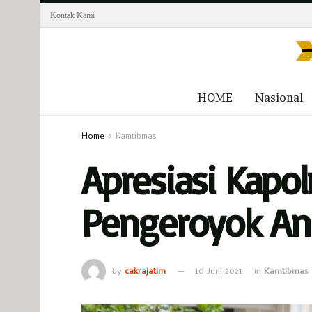
Kontak Kami
HOME
Nasional
Home
Kamtibmas
Apresiasi Kapo
Pengeroyok An
by
cakrajatim
10 Juni 2021
in
Kamtibmas