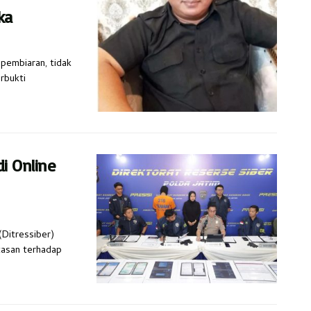
ka
 pembiaran, tidak
rbukti
i Online
(Ditressiber)
tasan terhadap