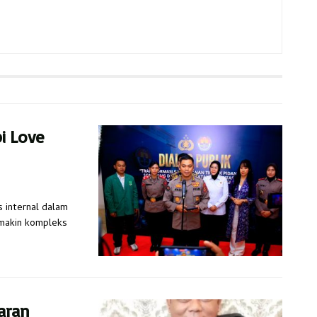
pi Love
s internal dalam
emakin kompleks
aran