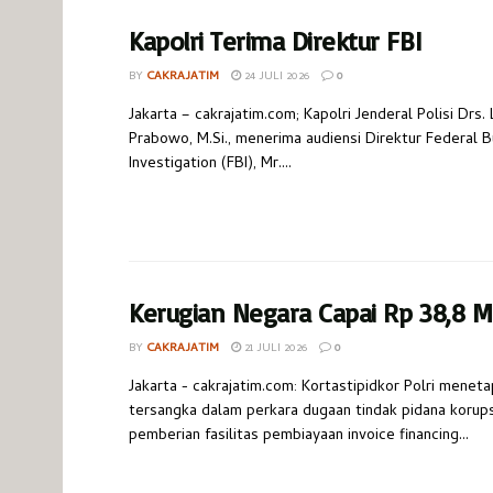
Kapolri Terima Direktur FBI
BY
CAKRAJATIM
24 JULI 2026
0
Jakarta – cakrajatim.com; Kapolri Jenderal Polisi Drs. 
Prabowo, M.Si., menerima audiensi Direktur Federal B
Investigation (FBI), Mr....
Kerugian Negara Capai Rp 38,8 Mi
BY
CAKRAJATIM
21 JULI 2026
0
Jakarta - cakrajatim.com: Kortastipidkor Polri menet
tersangka dalam perkara dugaan tindak pidana korups
pemberian fasilitas pembiayaan invoice financing...