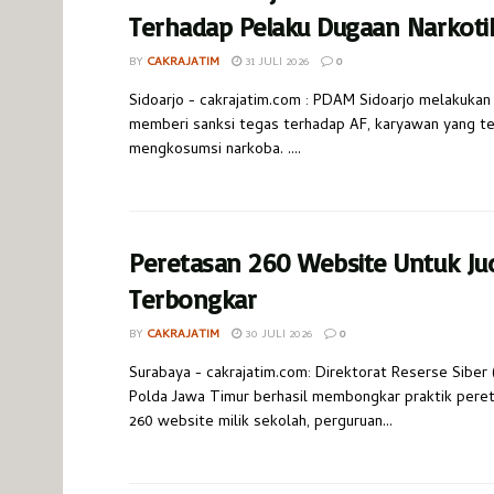
Terhadap Pelaku Dugaan Narkoti
BY
CAKRAJATIM
31 JULI 2026
0
Sidoarjo - cakrajatim.com : PDAM Sidoarjo melakukan
memberi sanksi tegas terhadap AF, karyawan yang te
mengkosumsi narkoba. ....
Peretasan 260 Website Untuk Jud
Terbongkar
BY
CAKRAJATIM
30 JULI 2026
0
Surabaya - cakrajatim.com: Direktorat Reserse Siber 
Polda Jawa Timur berhasil membongkar praktik pere
260 website milik sekolah, perguruan...