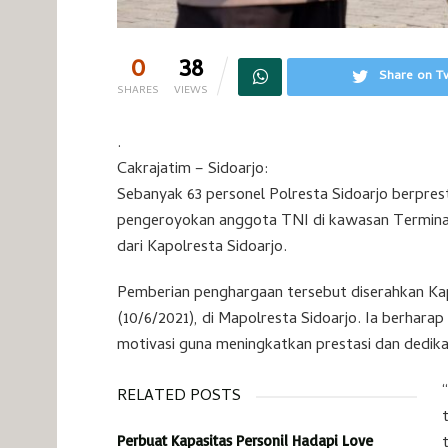
0
38
Share on Tw
SHARES
VIEWS
.
Cakrajatim – Sidoarjo:
Sebanyak 63 personel Polresta Sidoarjo berpresta
pengeroyokan anggota TNI di kawasan Termina
dari Kapolresta Sidoarjo.
Pemberian penghargaan tersebut diserahkan Kap
(10/6/2021), di Mapolresta Sidoarjo. Ia berhara
motivasi guna meningkatkan prestasi dan dedika
RELATED POSTS
Perbuat Kapasitas Personil Hadapi Love