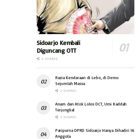
berlaku ketat. Nah, yang bebal ini bahaya karena bisa saja di
luar kesadaran lalu berinteraksi dengan anggota keluarga di
rumah.
Warga Sidoarjo saat ini tengah menunggu langkah apa yang
Sidoarjo Kembali
dijalankan para pemimpinnya dalam situasi keprihatinan di
Diguncang OTT
tengah PPKM darurat. (hds)
0 SHARES
Razia Kendaraan di Lebo, di Demo
Sejumlah Massa
0 SHARES
Anam dan Atok Lolos DCT, Umi Kaddah
Terjungkal
0 SHARES
Paripurna DPRD Sidoarjo Hanya Dihadiri 16
Anggota