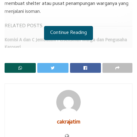
membuat shelter atau pusat penampungan warganya yang
menjalani isoman.
RELATED POSTS
Continue Reading
Komisi A dan C Jembatani Perselisihan Warga dan Pengusaha
Karoseri
Ayah Tiri Beri Klarifikasi
Bangunan serbaguna milik desa agar dimanfaatkan untuk
menampung para Isoman dari hasil antigen atau PCR.
“Buatkab kantong-kantong penampungan sementara yang
difungsikan untuk para Isoman. Jamin segala kebutuhan
makanan dan vitaminnya. Refocusing anggaran desa untuk
penanganan warganya yang sudah terpapar Covid19, ”
cakrajatim
ujarnya.
Desa memenuhi kebutuhan makanan dengan membeli