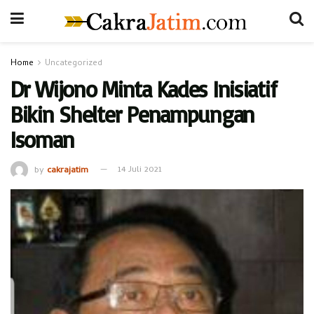
Home
Uncategorized
Dr Wijono Minta Kades Inisiatif
Bikin Shelter Penampungan
Isoman
by
cakrajatim
14 Juli 2021