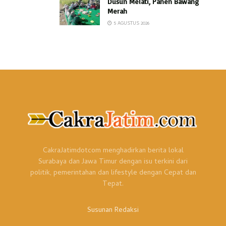
Dusun Melati, Panen Bawang
Merah
5 AGUSTUS 2026
CakraJatimdotcom menghadirkan berita lokal
Surabaya dan Jawa Timur dengan isu terkini dari
politik, pemerintahan dan lifestyle dengan Cepat dan
Tepat.
Susunan Redaksi