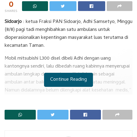
0
SHARES
Sidoarjo
: ketua Fraksi PAN Sidoarjo, Adhi Samsetyo, Minggu
(8/8) pagi tadi menghibahkan satu ambulans untuk
dioperasionalkan kepentingan masyarakat luas terutama di
kecamatan Taman.
Mobil mitsubishi L300 disel dibeli Adhi dengan uang
kantongnya sendiri, lalu dibedah ruang kabinnya menyerupai
ambulan lengkap dengan sirene. “Ini didesain sebagai
Continue Reading
ambulan antar baik mengantar yang sakit atau meninggal.
Namun didalamnya belum dilengkapi alat kesehatan medis,”
ujar Adhi.
RELATED POSTS
Pak Hud Kena Vonis 10 Tahun