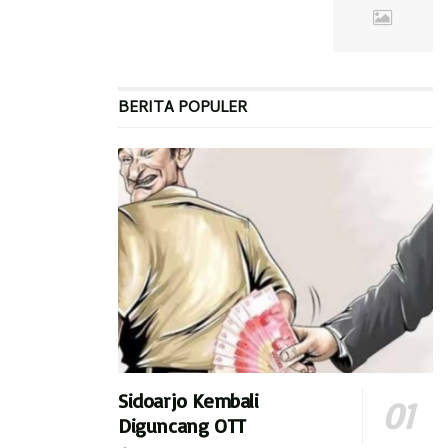
fasilitas yang sudah ada saat ini,” tutup Zubaidah. (hdi)
BERITA POPULER
Sidoarjo Kembali
Diguncang OTT