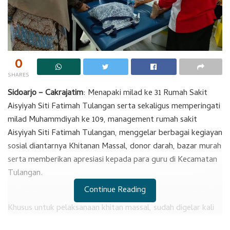
0
SHARES
Sidoarjo – Cakrajatim
: Menapaki milad ke 31 Rumah Sakit
Aisyiyah Siti Fatimah Tulangan serta sekaligus memperingati
milad Muhammdiyah ke 109, management rumah sakit
Aisyiyah Siti Fatimah Tulangan, menggelar berbagai kegiayan
sosial diantarnya Khitanan Massal, donor darah, bazar murah
serta memberikan apresiasi kepada para guru di Kecamatan
Tulangan.
Continue Reading
Khusus untuk pelaksanaan khitan massal, sudah digelar kali
ketiga yang digelar oleh rumah sakit Aisyiyah Siti Fatimah.